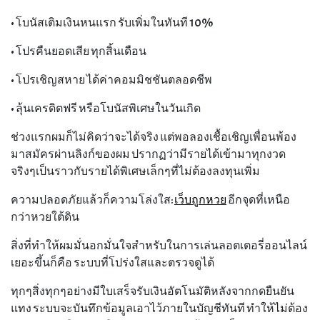
• โบนัสเติมเงินหนแรก รับเพิ่มในทันที 10%
• โปรคืนยอดเสีย ทุกสิ้นเดือน
• โปรเชิญสหาย ได้ค่าคอมมิชชันตลอดชีพ
• ลุ้นเครดิตฟรี หรือโบนัสพิเศษในวันเกิด
ช่วงแรกผมก็ไม่คิดว่าจะได้จริง แต่พอลองเชื้อเชิญเพื่อนพ้อง
มาสมัครผ่านลิงก์ของผม ปรากฏว่ามีรายได้เข้ามาทุกงวด
จริงๆเป็นราวกับรายได้พิเศษเล็กๆที่ไม่ต้องลงทุนเพิ่ม
ความปลอดภัยแล้วก็ความโล่งใส:
เว็บถูกหวย
อีกจุดที่เหนือ
กว่าหวยใต้ดิน
สิ่งที่ทำให้ผมมั่นอกมั่นใจสำหรับในการเล่นลอตเตอรี่ออนไลน์
เยอะขึ้นก็คือ ระบบที่โปร่งใสและตรวจดูได้
ทุกๆสิ่งทุกๆอย่างมีใบเสร็จรับเงินอัตโนมัติหลังจากกดยืนยัน
แทง ระบบจะบันทึกข้อมูลเอาไว้ภายในบัญชีทันที ทำให้ไม่ต้อง