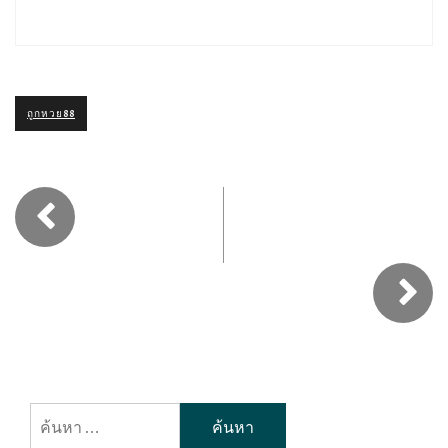
ถูกหวย88
ค้นหา
สำหรับ: