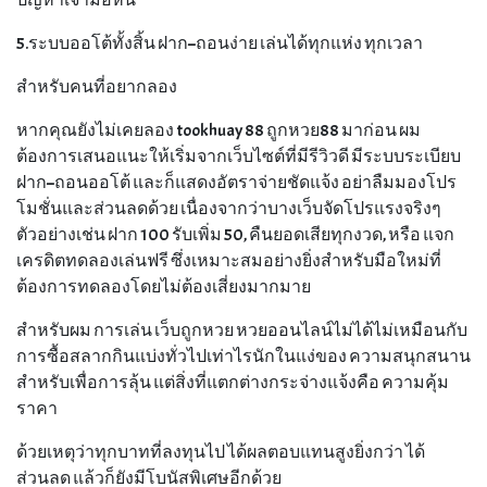
ปัญหาเจ้ามือหนี
5.ระบบออโต้ทั้งสิ้น ฝาก–ถอนง่าย เล่นได้ทุกแห่ง ทุกเวลา
สำหรับคนที่อยากลอง
หากคุณยังไม่เคยลอง tookhuay 88 ถูกหวย88 มาก่อน ผม
ต้องการเสนอแนะให้เริ่มจากเว็บไซต์ที่มีรีวิวดี มีระบบระเบียบ
ฝาก–ถอนออโต้ และก็แสดงอัตราจ่ายชัดแจ้ง อย่าลืมมองโปร
โมชั่นและส่วนลดด้วย เนื่องจากว่าบางเว็บจัดโปรแรงจริงๆ
ตัวอย่างเช่น ฝาก 100 รับเพิ่ม 50, คืนยอดเสียทุกงวด, หรือ แจก
เครดิตทดลองเล่นฟรี ซึ่งเหมาะสมอย่างยิ่งสำหรับมือใหม่ที่
ต้องการทดลองโดยไม่ต้องเสี่ยงมากมาย
สำหรับผม การเล่น เว็บถูกหวย หวยออนไลน์ไม่ได้ไม่เหมือนกับ
การซื้อสลากกินแบ่งทั่วไปเท่าไรนักในแง่ของ ความสนุกสนาน
สำหรับเพื่อการลุ้น แต่สิ่งที่แตกต่างกระจ่างแจ้งคือ ความคุ้ม
ราคา
ด้วยเหตุว่าทุกบาทที่ลงทุนไป ได้ผลตอบแทนสูงยิ่งกว่า ได้
ส่วนลด แล้วก็ยังมีโบนัสพิเศษอีกด้วย