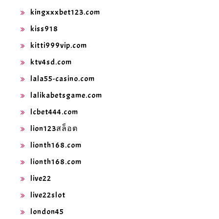
kingxxxbet123.com
kiss918
kitti999vip.com
ktv4sd.com
lala55-casino.com
lalikabetsgame.com
lcbet444.com
lion123สล็อต
lionth168.com
lionth168.com
live22
live22slot
london45