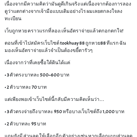
เนื่องจากมีความคิดว่ามันดูดีเกินจริง แต่เนื่องจากต้องการลอง
ดูว่าแตกต่างจากเจ้ามือแบบเดิมอย่างไร ผมเลยตกลงใจลง
ทะเบียน
เว็บถูกหวย คราวแรกที่ลอง: เห็นอัตราจ่ายแล้วตกอกตกใจ!
ตอนที่เข้าไปสมัครเว็บไซต์ tookhuay 88 ถูกหวย88 ทีแรก ฉัน
มองเห็นอัตราจ่ายแล้วจำเป็นต้องขยี้ตารัวๆ
เนื่องจากว่าที่เคยซื้อใต้ดินได้แค่
• 3 ตัวตรง บาทละ 500–600 บาท
• 2 ตัว บาทละ 70 บาท
แต่เพียงพอเข้าเว็บไซต์นี้กลับมีความคิดเห็นว่า…
• 3 ตัวตรงจ่ายถึง บาทละ 950 หรือบางเว็บไซต์ถึง 1,000 บาท
• 2 ตัวบาทละ 95 บาท
แถมยังมี ส่วนลด ให้เลือกอีก ตัวอย่างเช่น หากเลือกแบบส่วนลด