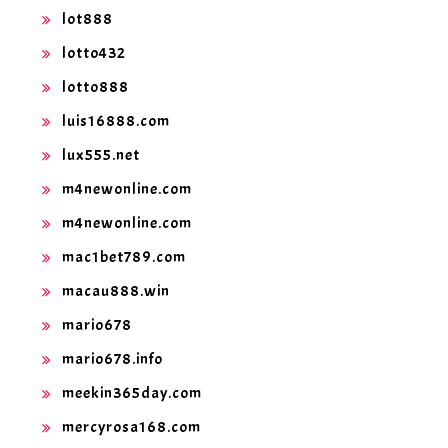
lot888
lotto432
lotto888
luis16888.com
lux555.net
m4newonline.com
m4newonline.com
mac1bet789.com
macau888.win
mario678
mario678.info
meekin365day.com
mercyrosa168.com