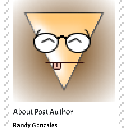
About Post Author
Randy Gonzales