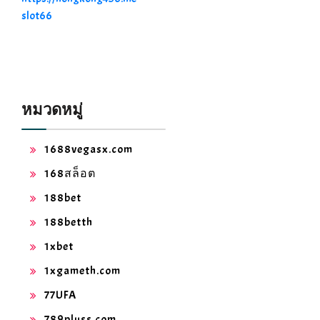
slot66
หมวดหมู่
1688vegasx.com
168สล็อต
188bet
188betth
1xbet
1xgameth.com
77UFA
789pluss.com