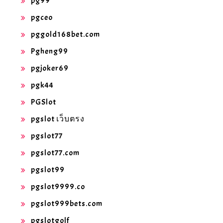
pg99
pgceo
pggold168bet.com
Pgheng99
pgjoker69
pgk44
PGSlot
pgslot เว็บตรง
pgslot77
pgslot77.com
pgslot99
pgslot9999.co
pgslot999bets.com
pgslotgolf