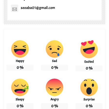
seoaba01@gmail.com
Happy
Sad
Excited
0
%
0
%
0
%
Sleepy
Angry
Surprise
0
%
0
%
0
%