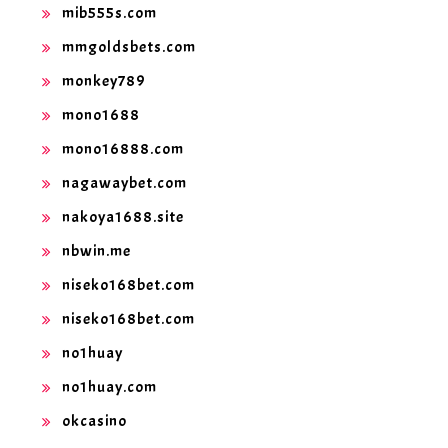
mib555s.com
mmgoldsbets.com
monkey789
mono1688
mono16888.com
nagawaybet.com
nakoya1688.site
nbwin.me
niseko168bet.com
niseko168bet.com
no1huay
no1huay.com
okcasino