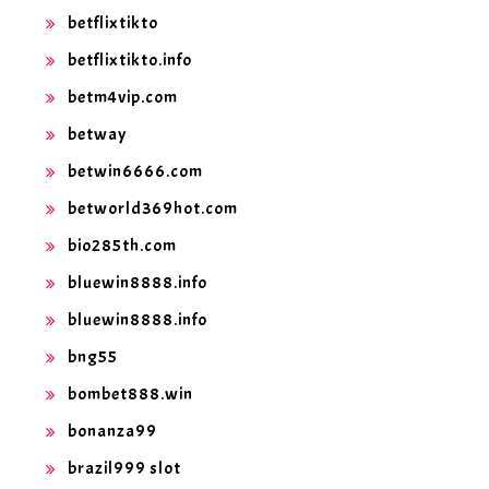
betflixtikto
betflixtikto.info
betm4vip.com
betway
betwin6666.com
betworld369hot.com
bio285th.com
bluewin8888.info
bluewin8888.info
bng55
bombet888.win
bonanza99
brazil999 slot