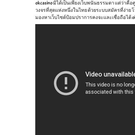
okcasino มิได้เป็นเพียงเว็บพนันธรรมดา แต่ว่าคื
วงจรที่สุดแห่งหนึ่งในไทย ด้วยระบบสมัครที่ง่าย โ
มองหาเว็บไซต์ป้อมปราการคงจะและเชื่อถือได้ o