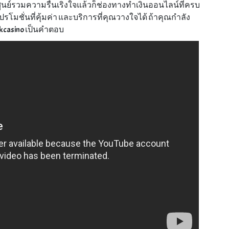
อศูนย์รวมความรื่นเริงใจแล้วก็ช่องทางทำเงินออนไลน์ที่ครบ
ปรโมชั่นที่คุ้มค่า และบริการที่คุณวางใจได้ ถ้าคุณกำลัง
kcasino เป็นคำตอบ