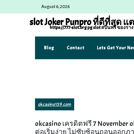
Skip
August 6, 2026
to
content
slot Joker Punpro ที่ดีที่สุด แ
https://777-slot.org pg slot สปินฟรี ของรา
Blog
Contact
Lets Get Your Ne
okcasino159.com
okcasino เครดิตฟรี 7 November 
ต่อเริ่มง่าย ไม่ซับซ้อนถอนออกภาย