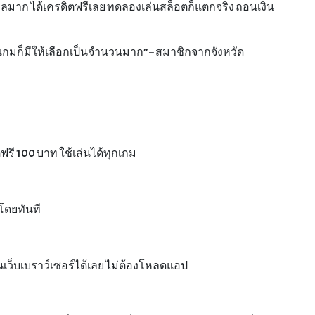
มูลมาก ได้เครดิตฟรีเลย ทดลองเล่นสล็อตก็แตกจริง ถอนเงิน
เกมก็มีให้เลือกเป็นจำนวนมาก” – สมาชิกจากจังหวัด
ฟรี 100 บาท ใช้เล่นได้ทุกเกม
้โดยทันที
่านเว็บเบราว์เซอร์ได้เลย ไม่ต้องโหลดแอป