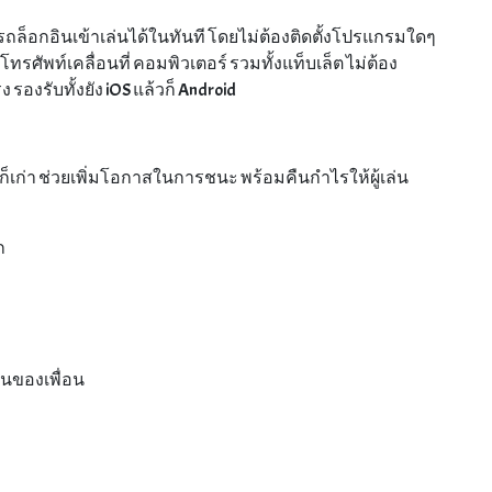
ารถล็อกอินเข้าเล่นได้ในทันที โดยไม่ต้องติดตั้งโปรแกรมใดๆ
ทรศัพท์เคลื่อนที่ คอมพิวเตอร์ รวมทั้งแท็บเล็ต ไม่ต้อง
องรับทั้งยัง iOS แล้วก็ Android
ก็เก่า ช่วยเพิ่มโอกาสในการชนะ พร้อมคืนกำไรให้ผู้เล่น
ก
่นของเพื่อน