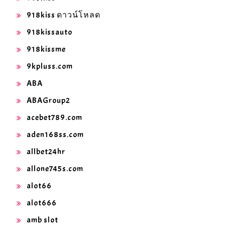
918kiss ดาวน์โหลด
918kissauto
918kissme
9kpluss.com
ABA
ABAGroup2
acebet789.com
aden168ss.com
allbet24hr
allone745s.com
alot66
alot666
amb slot