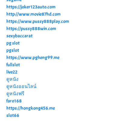
https://joker123auto.com
http://www.movie87hd.com
https://www.pussy888play.com
https://pussy888win.com
sexybaccarat
pg slot
pgslot
https://www.pgheng99.me
fullslot
live22
ดูหนัง
ดูหนังออนไลน์
ดูหนังฟรี
faro168
https://hongkong456.me
slot66