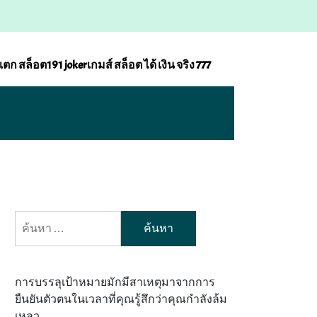
ตก สล็อต191 jokerเกมส์ สล็อต ได้ เงิน จริง 777
ค้นหา
สำหรับ:
การบรรลุเป้าหมายมักมีสาเหตุมาจากการ
ยืนยันตัวตนในเวลาที่คุณรู้สึกว่าคุณกำลังล้ม
เหลว