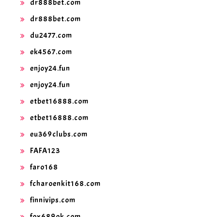
dr888bet.com
dr888bet.com
du2477.com
ek4567.com
enjoy24.fun
enjoy24.fun
etbet16888.com
etbet16888.com
eu369clubs.com
FAFA123
faro168
fcharoenkit168.com
finnivips.com
fox689ok.com