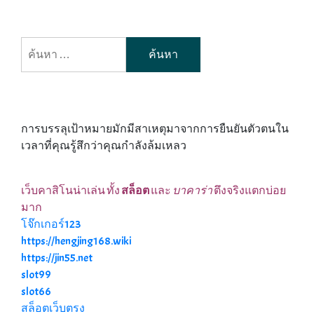
ค้นหา
สำหรับ:
การบรรลุเป้าหมายมักมีสาเหตุมาจากการยืนยันตัวตนใน
เวลาที่คุณรู้สึกว่าคุณกำลังล้มเหลว
เว็บคาสิโนน่าเล่น ทั้ง
สล็อต
และ
บาคาร่า
ตึงจริงแตกบ่อย
มาก
โจ๊กเกอร์123
https://hengjing168.wiki
https://jin55.net
slot99
slot66
สล็อตเว็บตรง