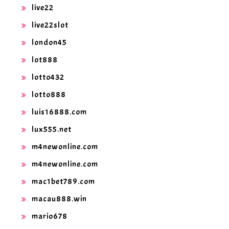
live22
live22slot
london45
lot888
lotto432
lotto888
luis16888.com
lux555.net
m4newonline.com
m4newonline.com
mac1bet789.com
macau888.win
mario678