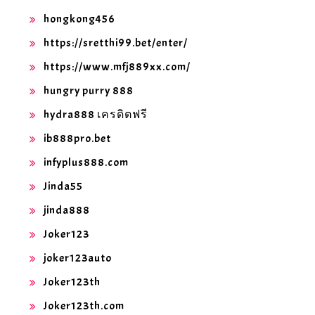
hongkong456
https://sretthi99.bet/enter/
https://www.mfj889xx.com/
hungry purry 888
hydra888 เครดิตฟรี
ib888pro.bet
infyplus888.com
Jinda55
jinda888
Joker123
joker123auto
Joker123th
Joker123th.com