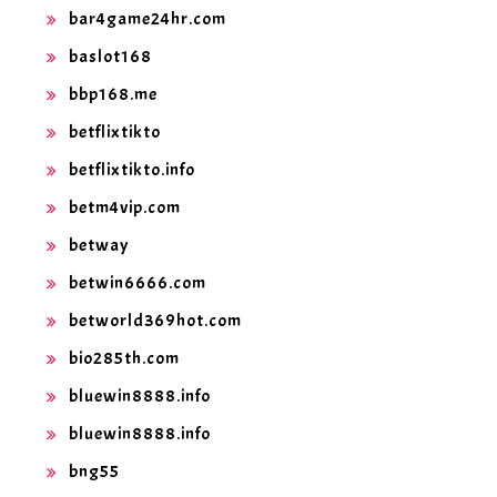
bar4game24hr.com
baslot168
bbp168.me
betflixtikto
betflixtikto.info
betm4vip.com
betway
betwin6666.com
betworld369hot.com
bio285th.com
bluewin8888.info
bluewin8888.info
bng55