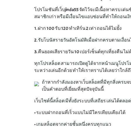
โปรโมชันที่เว็บjinda55 จัดไว้จะมีเนื้อหาครบ เด
สมาชิกเก่า หรือมีเงื่อนไขแอบซ่อนที่ทำให้ถอนเงิ
1. ฝาก 100 รับ 120 ทำเทิร์น 2 เท่า ถอนได้ไม่ยั้ง
2. รับโบนัสรายวันอัตโนมัติเมื่อฝากครบตามเงื่อ
3. คืนยอดเสียรายวัน 10 เปอร์เซ็นต์ทุกเที่ยงคืน ไม
ทุกโปรสล็อต สามารถเปิดดูได้จากหน้าเมนูโปรโม
ระหว่างเล่นอีกด้วย ทำให้เราทราบได้เลยว่าใกล้ถึ
ถ้าหากกำลังมองหาเว็บสล็อตที่มีทุกสิ่งครบจบใ
เป็นคำตอบที่เยี่ยมที่สุดปัจจุบันนี้
เว็บไซต์นี้สล็อต มีทั้งยังระบบที่เสถียร เล่นได้ตลอ
• ระบบฝากถอนที่เร็วแบบไม่มีใครเทียบเคียงได้
• เกมสล็อตจากค่ายชั้นหนึ่งครบทุกแนว