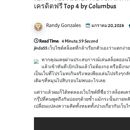
เครดิตฟรี Top 4 by Columbus
Randy Gonzales
มกราคม 20, 2026
Read Time:
4 Minute, 59 Second
jinda55 เว็บไซต์สล็อตที่กล้าเรียกตัวเองว่าแตกง่ายท
หากคุณเคยผ่านประสบการณ์เล่นสล็อตออนไลน์ม
แล้วเข้าทันที เบิกเงินแล้วไม่ต้องรอ หรือมีเ
เป็นเว็บที่โปรโมทเกินจริง พอเพียงเล่นไปจริงๆกลั
เดิมๆที่หมุนไปสิบรอบไม่พบอะไรเลย
แต่ว่าแล้วผมก็ได้ทดลองเว็บไซต์ที่ชื่อว่า สล็อตเครด
กรุ๊ปที่คนพูดถึงกันบ่อยๆด้วยซ้ำ แม้กระนั้นภายห
เปลี่ยนแปลงความคิดทั้งหมดทั้งปวงเกี่ยวกับเว็บไซต