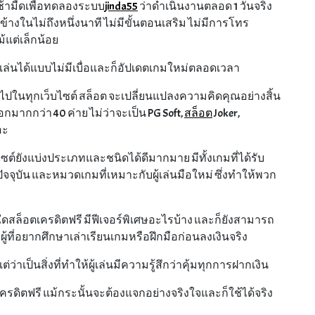
ช้ามืดเพื่อทดลองระบบ
jinda55
ว่าดำเนินงานตลอด 1 วันจริง
้างในไม่ถึงหนึ่งนาที ไม่มีขั้นตอนเสริม ไม่มีการโทร
้แต่เล็กน้อย
่เล่นได้แบบไม่มีเบื่อและก็อัปเดตเกมใหม่ตลอดเวลา
ทั่วๆไปในทุกเว็บไซต์ สล็อต จะเปลี่ยนแปลงความคิดคุณอย่างสิ้น
ือกมากกว่า 40 ค่าย ไม่ว่าจะเป็น PG Soft,
สล็อต
Joker,
อะ
ไซต์ยังแบ่งประเภทและชนิดได้ดีมากมาย มีทั้งเกมที่ได้รับ
จจุบัน และหมวดเกมที่เหมาะกับผู้เล่นมือใหม่ ซึ่งทำให้พวก
ใดสล็อตเครดิตฟรี มีฟีเจอร์พิเศษอะไรบ้าง และก็ยังสามารถ
ที่อยากศึกษาเล่าเรียนเกมหรือฝึกมือก่อนลงเงินจริง
่าเป็นสิ่งที่ทำให้ผู้เล่นมีความรู้สึกว่าคุ้มทุกการฝากเงิน
อตเครดิตฟรี แม้กระนั้นจะต้องแจกอย่างจริงใจและก็ใช้ได้จริง