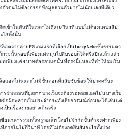
อระบบลงทะเบียนสล็อตเครดิตฟรี ที่เร็วมาก เพียงแค่ใส่เบอร์
บรองตัวตน ไม่ต้องกรอกข้อมูลส่วนตัวมากไม่น้อยเลยทีเดียว
รดิตเข้าในทันทีในเวลาไม่ถึง 10 วินาที แบบไม่ต้องแคปสลิป
ะไรทั้งนั้น
สล็อตจากค่าย PG เกมแรกที่เลือกเป็น Lucky Neko ซึ่งธรรมดา
ม้กระนั้นรอบนี้เพียงแค่หมุนไปสิบรอบก็ได้ฟรีสปินแล้ว แล้ว
เพียงแค่ 4 บาทต่อรอบแค่นั้น ที่ตรงนี้แหละที่ทำให้ผมเริ่ม
ง้อแอดไม่นและไม่มีขั้นตอนที่สลับซับซ้อนให้ปวดศรีษะ
การฝากถอนที่ยุ่งยาก บางเว็บจะต้องรอคอยแอดไม่น บางเว็บ
ดข้อผิดพลาดเป็นประจำกระทั่งเสียอารมณ์ก่อนจะได้เล่น แต่
เป็นเรื่องง่ายอย่างเกินจริง
ญชีธนาคารรวมทั้งทรูวอเล็ท โดยไม่จำกัดขั้นต่ำ จะฝากเพียง
ทีภายในไม่กี่วินาที โดยที่ไม่ต้องกดยืนยันอะไรทั้งปวง