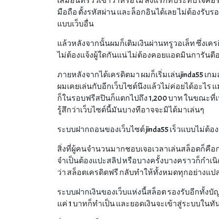
เสมือนที่รีวิวเขาว่าหรือไม่ สิ่งแรกที่ประทับใจคื
มือถือ ตั้งรหัสผ่าน และล็อกอินได้เลย ไม่ต้องรั
แบบเว็บอื่น
แล้วหลังจากนั้นผมก็เติมเงินผ่านทรูวอเล็ท ซึ่งเค
ไม่ต้องแจ้งผู้ใดกันแน่ ไม่ต้องคอยแอดมินการันตีอ
ภายหลังจากได้เครดิตมา ผมก็เริ่มเล่นjinda55 เกม
ผมเคยเล่นกับอีกเว็บไซต์นึงแล้วไม่ค่อยได้อะไร แ
ก็ในรอบฟรีสปินก็แตกไปถึง 1,200 บาท ในขณะที่เบท
รู้สึกว่าเว็บไซต์นี้มันบางทีอาจจะมิได้มาเล่นๆ
ระบบฝากถอนของเว็บไซต์ jinda55 เร็วแบบไม่ต้อง
สิ่งที่ผู้คนจำนวนมากชอบเจอเวลาเล่นสล็อตก็คือ
จำเป็นต้องแปะสลิป หรือบางครั้งบางคราวก็กำเนิ
ว่า สล็อตเครดิตฟรี กลับทำให้ทั้งหมดทุกอย่างแปลง
ระบบฝากเงินของเว็บแห่งนี้สล็อต รองรับอีกทั้งบั
แค่ 1 บาทก็ทำเป็น และยอดเงินจะเข้าสู่ระบบในทัน