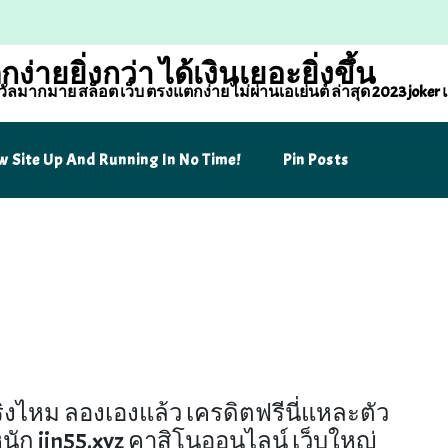
ตกง่ายยิ่งกว่า ได้เงินเยอะยิ่งขึ้น
งวัลมากมาย สล็อต เว็บ ตรงแตกง่าย ไม่ผ่านเอเย่นต์ ล่าสุด 2023 joker แ
w Site Up And Running In No Time!
Pin Posts
ิงไหม ลองเองแล้ว เครดิตฟรีนี่แหละตัว
นัก jin55.xyz คาสิโนออนไลน์ เว็บใหญ่