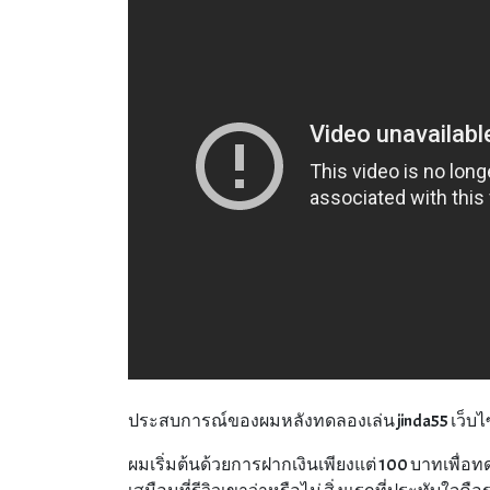
ประสบการณ์ของผมหลังทดลองเล่น jinda55 เว็บไซ
ผมเริ่มต้นด้วยการฝากเงินเพียงแต่ 100 บาทเพื่