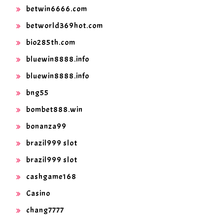
betwin6666.com
betworld369hot.com
bio285th.com
bluewin8888.info
bluewin8888.info
bng55
bombet888.win
bonanza99
brazil999 slot
brazil999 slot
cashgame168
Casino
chang7777