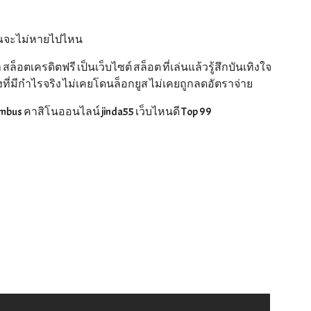
คุณจะไม่หายไปไหน
เครดิตฟรี เป็นเว็บไซต์ สล็อต ที่เล่นแล้วรู้สึกบันเทิงใจ
ครั้งที่มีกำไรจริง ไม่เคยโดนล็อกยูส ไม่เคยถูกลดอัตราจ่าย
lumbus คาสิโนออนไลน์ jinda55 เว็บไหนดี Top 99