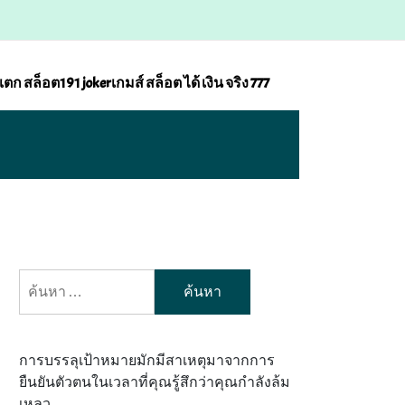
ตก สล็อต191 jokerเกมส์ สล็อต ได้ เงิน จริง 777
ค้นหา
สำหรับ:
การบรรลุเป้าหมายมักมีสาเหตุมาจากการ
ยืนยันตัวตนในเวลาที่คุณรู้สึกว่าคุณกำลังล้ม
เหลว