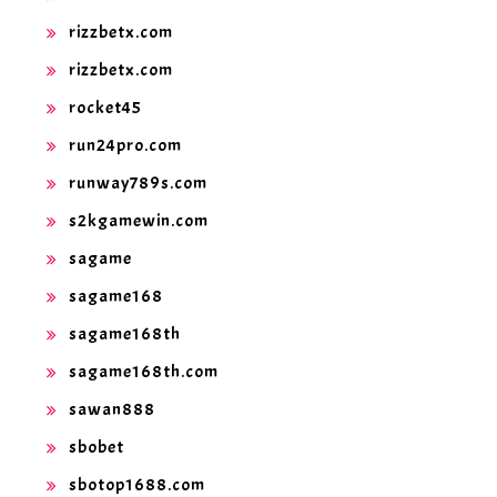
rizzbetx.com
rizzbetx.com
rocket45
run24pro.com
runway789s.com
s2kgamewin.com
sagame
sagame168
sagame168th
sagame168th.com
sawan888
sbobet
sbotop1688.com