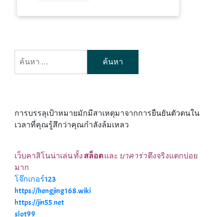
ค้นหา
สำหรับ:
การบรรลุเป้าหมายมักมีสาเหตุมาจากการยืนยันตัวตนใน
เวลาที่คุณรู้สึกว่าคุณกำลังล้มเหลว
เว็บคาสิโนน่าเล่น ทั้ง
สล็อต
และ
บาคาร่า
ตึงจริงแตกบ่อย
มาก
โจ๊กเกอร์123
https://hengjing168.wiki
https://jin55.net
slot99