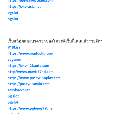
https://betwayvietnam.com
https://jokerasia.net
pgslot
pgslot
เว็บสล็อตและบาคาร่าของโครตดีเว็บนี้เล่นแล้วรวยจัดๆ
918kiss
https://www.madoohd.com
sagame
https://joker123auto.com
http://www.movie87hd.com
https://www.pussy888play.com
https://pussy888win.com
sexybaccarat
pg slot
pgslot
https://www.pgheng99.me