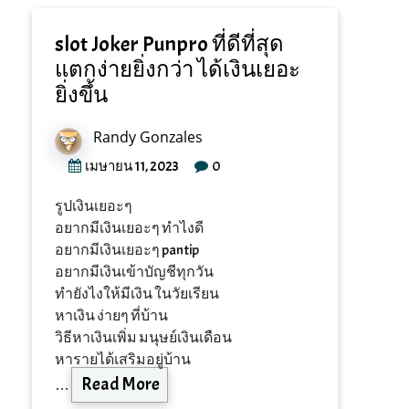
slot Joker Punpro ที่ดีที่สุด
แตกง่ายยิ่งกว่า ได้เงินเยอะ
ยิ่งขึ้น
Randy Gonzales
0
เมษายน 11, 2023
รูปเงินเยอะๆ
อยากมีเงินเยอะๆ ทําไงดี
อยากมีเงินเยอะๆ pantip
อยากมีเงินเข้าบัญชีทุกวัน
ทํายังไงให้มีเงิน ในวัยเรียน
หาเงิน ง่ายๆ ที่บ้าน
วิธีหาเงินเพิ่ม มนุษย์เงินเดือน
หารายได้เสริมอยู่บ้าน
Read More
…