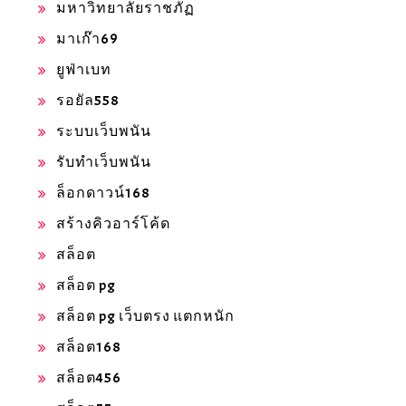
มหาวิทยาลัยราชภัฏ
มาเก๊า69
ยูฟ่าเบท
รอยัล558
ระบบเว็บพนัน
รับทำเว็บพนัน
ล็อกดาวน์168
สร้างคิวอาร์โค้ด
สล็อต
สล็อต pg
สล็อต pg เว็บตรง แตกหนัก
สล็อต168
สล็อต456