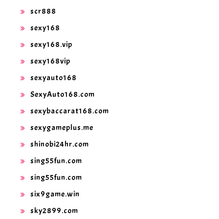
scr888
sexy168
sexy168.vip
sexy168vip
sexyauto168
SexyAuto168.com
sexybaccarat168.com
sexygameplus.me
shinobi24hr.com
sing55fun.com
sing55fun.com
six9game.win
sky2899.com