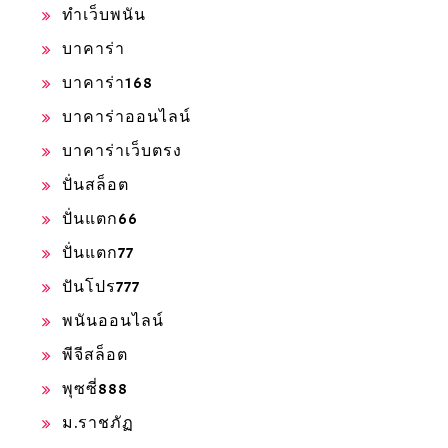
ทำเว็บพนัน
บาคาร่า
บาคาร่า168
บาคาร่าออนไลน์
บาคาร่าเว็บตรง
ปั่นสล็อต
ปั่นแตก66
ปั่นแตก77
ปันโปร777
พนันออนไลน์
พีจีสล็อต
พุซซี่888
ม.ราชภัฏ