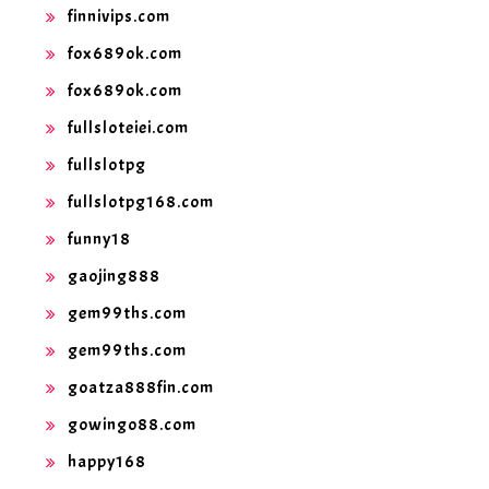
finnivips.com
fox689ok.com
fox689ok.com
fullsloteiei.com
fullslotpg
fullslotpg168.com
funny18
gaojing888
gem99ths.com
gem99ths.com
goatza888fin.com
gowingo88.com
happy168