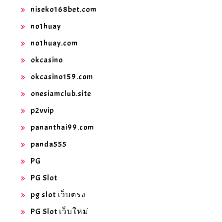
niseko168bet.com
no1huay
no1huay.com
okcasino
okcasino159.com
onesiamclub.site
p2vvip
pananthai99.com
panda555
PG
PG Slot
pg slot เว็บตรง
PG Slot เว็บใหม่