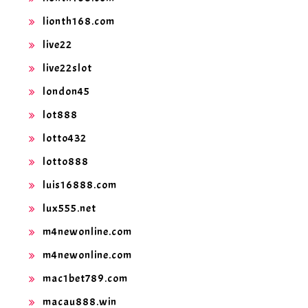
lionth168.com
live22
live22slot
london45
lot888
lotto432
lotto888
luis16888.com
lux555.net
m4newonline.com
m4newonline.com
mac1bet789.com
macau888.win