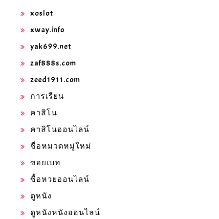
xoslot
xway.info
yak699.net
zaf888s.com
zeed1911.com
การเรียน
คาสิโน
คาสิโนออนไลน์
ชื่อหมวดหมู่ใหม่
ซอยเบท
ซื้อหวยออนไลน์
ดูหนัง
ดูหนังหนังออนไลน์