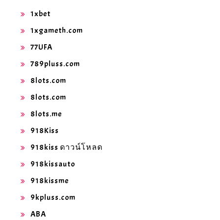
1xbet
1xgameth.com
77UFA
789pluss.com
8lots.com
8lots.com
8lots.me
918Kiss
918kiss ดาวน์โหลด
918kissauto
918kissme
9kpluss.com
ABA