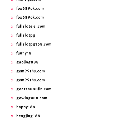
fox689ok.com
fox689ok.com
fullsloteiei.com
fullslotpg
fullslotpg168.com
funny18
gaojing888
gem99ths.com
gem99ths.com
goatza888fin.com
gowingo88.com
happy168
hengjing168