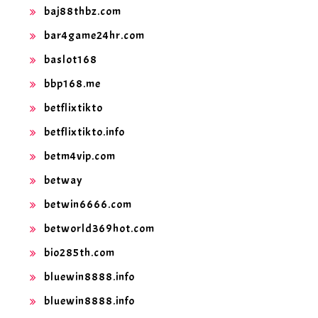
baj88thbz.com
bar4game24hr.com
baslot168
bbp168.me
betflixtikto
betflixtikto.info
betm4vip.com
betway
betwin6666.com
betworld369hot.com
bio285th.com
bluewin8888.info
bluewin8888.info