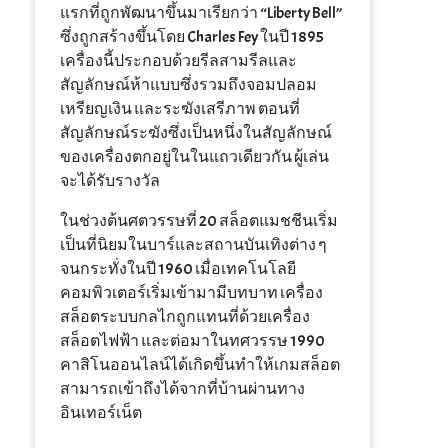
แรกที่ถูกพัฒนาขึ้นมาเรียกว่า “Liberty Bell”
ซึ่งถูกสร้างขึ้นโดย Charles Fey ในปี 1895
เครื่องนี้ประกอบด้วยรีลสามรีลและ
สัญลักษณ์ห้าแบบซึ่งรวมถึงจอมปลอม
เหรียญเงิน และระฆังเสรีภาพ ตอนที่
สัญลักษณ์ระฆังซึ่งเป็นหนึ่งในสัญลักษณ์
ของเครื่องตกอยู่ในในแถวเดียวกัน ผู้เล่น
จะได้รับรางวัล
ในช่วงต้นศตวรรษที่ 20 สล็อตแมชชีนเริ่ม
เป็นที่นิยมในบาร์และสถานบันเทิงต่าง ๆ
จนกระทั่งในปี 1960 เมื่อเทคโนโลยี
คอมพิวเตอร์เริ่มเข้ามามีบทบาท เครื่อง
สล็อตระบบกลไกถูกแทนที่ด้วยเครื่อง
สล็อตไฟฟ้า และต่อมาในทศวรรษ 1990
คาสิโนออนไลน์ได้เกิดขึ้นทำให้เกมสล็อต
สามารถเข้าถึงได้จากที่บ้านผ่านทาง
อินเทอร์เน็ต