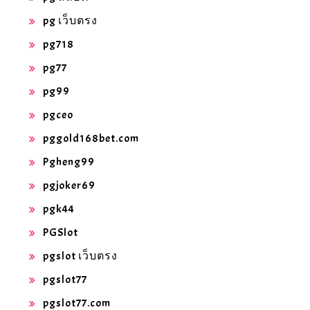
pg เว็บตรง
pg718
pg77
pg99
pgceo
pggold168bet.com
Pgheng99
pgjoker69
pgk44
PGSlot
pgslot เว็บตรง
pgslot77
pgslot77.com