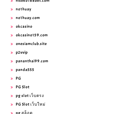
niseko168bet.com
no1huay
no1huay.com
okcasino
okcasino159.com
onesiamclub.site
p2vvip
pananthai99.com
panda555
PG
PG Slot
pg slot เว็บตรง
PG Slot เว็บใหม่
pg สล็อต