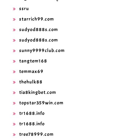
ssru
starrich99.com
sudyod888s.com
sudyod888s.com
sunny9999club.com
tangtem168
temmax69
thehulk88
tia8kingbet.com
topstar359win.com
tr1688.info
tr1688.info
tree78999.com