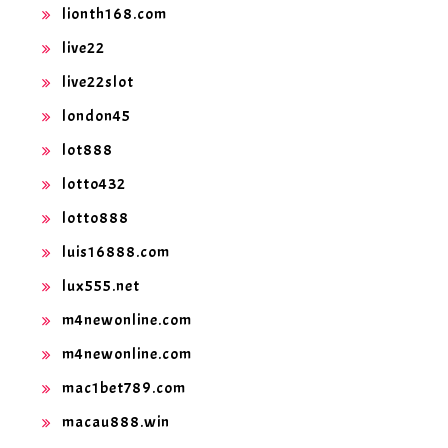
lionth168.com
live22
live22slot
london45
lot888
lotto432
lotto888
luis16888.com
lux555.net
m4newonline.com
m4newonline.com
mac1bet789.com
macau888.win