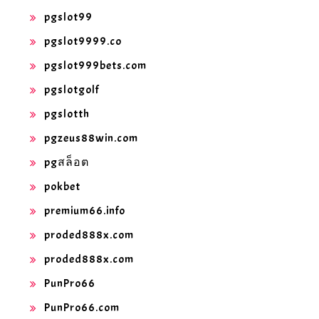
pgslot99
pgslot9999.co
pgslot999bets.com
pgslotgolf
pgslotth
pgzeus88win.com
pgสล็อต
pokbet
premium66.info
proded888x.com
proded888x.com
PunPro66
PunPro66.com