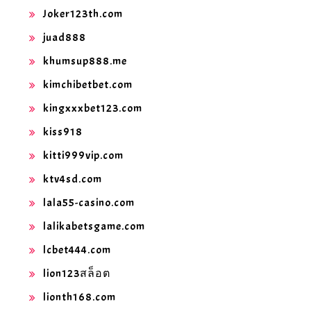
Joker123th.com
juad888
khumsup888.me
kimchibetbet.com
kingxxxbet123.com
kiss918
kitti999vip.com
ktv4sd.com
lala55-casino.com
lalikabetsgame.com
lcbet444.com
lion123สล็อต
lionth168.com