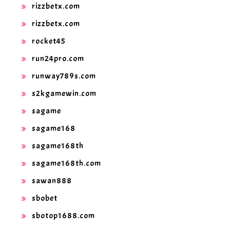
rizzbetx.com
rizzbetx.com
rocket45
run24pro.com
runway789s.com
s2kgamewin.com
sagame
sagame168
sagame168th
sagame168th.com
sawan888
sbobet
sbotop1688.com