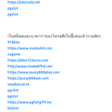
https://jokerasia.net
pgslot
pgslot
เว็บสล็อตและบาคาร่าของโครตดีเว็บนี้เล่นแล้วรวยจัดๆ
918kiss
https://www.madoohd.com
sagame
https://joker123auto.com
http://www.movie87hd.com
https://www.pussy888play.com
https://pussy888win.com
sexybaccarat
pg slot
pgslot
https://www.pgheng99.me
fullslot