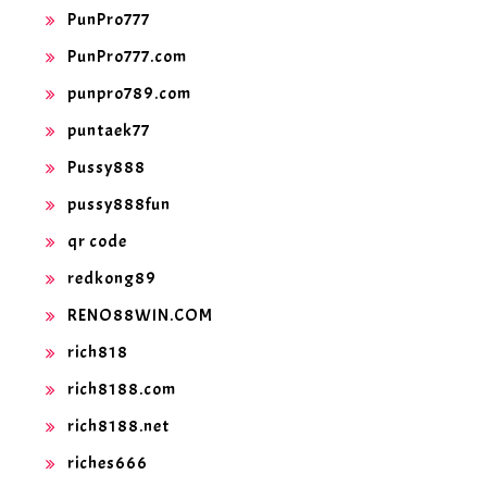
PunPro777
PunPro777.com
punpro789.com
puntaek77
Pussy888
pussy888fun
qr code
redkong89
RENO88WIN.COM
rich818
rich8188.com
rich8188.net
riches666