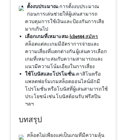
ตั้งงบประมาณ
: การตั้งงบประมาณ
ก่อนการเล่นช่วยให้ผู้เล่นสามารถ
ควบคุมการใช้เงินและป้องกันการเสีย
มากเกินไป
เลือกเกมที่เหมาะสม
:
lcbet44 สมัคร
สล็อตแต่ละเกมมีอัตราการจ่ายและ
ความเสี่ยงที่แตกต่างกัน ผู้เล่นควรเลือก
เกมที่เหมาะสมกับความสามารถและ
แนวมีความโน้มเอียงในการเสี่ยง
ใช้โบนัสและโปรโมชั่น
: คาสิโนหรือ
แพลตฟอร์มเกมสล็อตออนไลน์มักมี
โปรโมชั่น หรือโบนัสที่ผู้เล่นสามารถใช้
ประโยชน์ เช่น โบนัสต้อนรับ ฟรีสปิน
ฯลฯ
บทสรุป
สล็อตไม่เพียงแค่เป็นเกมที่มีความลุ้น