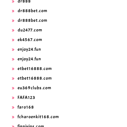
dr888
dr888bet.com
dr888bet.com
du2477.com
ek4567.com
enjoy24.fun
enjoy24.fun
etbet16888.com
etbet16888.com
eu369clubs.com
FAFA123
faro168
fcharoenkit168.com
finnivips.com