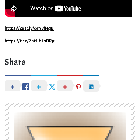
https://cutt.ly/6rYyfHqB
https://t.co/2btHb1oDRg
Share