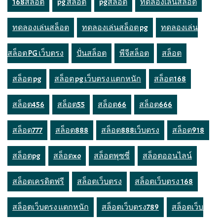
168สล็อต
pg สล็อต
pgสล็อต
ทดลองเล่นสล็อต
ทดลองเล่นสล็อต
ทดลองเล่นสล็อต pg
ทดลองเล่น
สล็อต PG เว็บตรง
ปั่นสล็อต
พีจีสล็อต
สล็อต
สล็อต pg
สล็อต pg เว็บตรง แตกหนัก
สล็อต168
สล็อต456
สล็อต55
สล็อต66
สล็อต666
สล็อต777
สล็อต888
สล็อต888เว็บตรง
สล็อต918
สล็อตpg
สล็อตxo
สล็อตพุซซี่
สล็อตออนไลน์
สล็อตเครดิตฟรี
สล็อตเว็บตรง
สล็อตเว็บตรง 168
สล็อตเว็บตรง แตกหนัก
สล็อตเว็บตรง789
สล็อตเว็บ