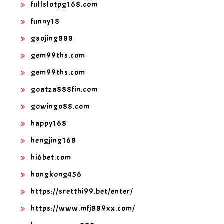
fullslotpg168.com
funny18
gaojing888
gem99ths.com
gem99ths.com
goatza888fin.com
gowingo88.com
happy168
hengjing168
hi6bet.com
hongkong456
https://sretthi99.bet/enter/
https://www.mfj889xx.com/