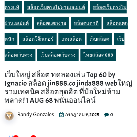
ตรงแท้
สล็อตเว็บตรงไม่ผ่านเอเย่นต์
สล็อตเว็บตรงไม่
ผ่านเอเย่นต์
สล็อตแตกง่าย
สล็อตแตกดี
สล็อตแตก
หนัก
สล็อตโจ๊กเกอร์
เกมสล็อต
เว็บสล็อต
เว็บ
สล็อตเว็บตรง
เว็บสล็อตเว็บตรง
ไทยสล็อต 888
เว็บใหญ่ สล็อต ทดลองเล่น Top 60 by
Ignacio สล็อต jin888.co jinda888 webใหญ่
รวมเทคนิค สล็อตสุดฮิต ที่มือใหม่ห้าม
พลาด! 1 AUG 68 พนันออนไลน์
Randy Gonzales
0
กรกฎาคม 9, 2025