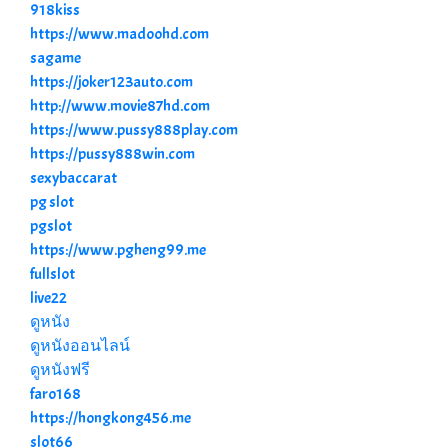
918kiss
https://www.madoohd.com
sagame
https://joker123auto.com
http://www.movie87hd.com
https://www.pussy888play.com
https://pussy888win.com
sexybaccarat
pg slot
pgslot
https://www.pgheng99.me
fullslot
live22
ดูหนัง
ดูหนังออนไลน์
ดูหนังฟรี
faro168
https://hongkong456.me
slot66