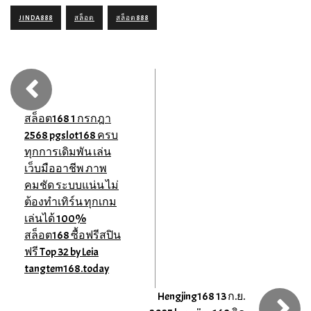
JINDA888
สล็อต
สล็อต888
สล็อต168 1 กรกฎา
2568 pgslot168 ครบ
ทุกการเดิมพัน เล่น
เว็บมืออาชีพ ภาพ
คมชัด ระบบแน่น ไม่
ต้องทำเทิร์น ทุกเกม
เล่นได้ 100%
สล็อต168 ซื้อฟรีสปิน
ฟรี Top 32 by Leia
tangtem168.today
Hengjing168 13 ก.ย.