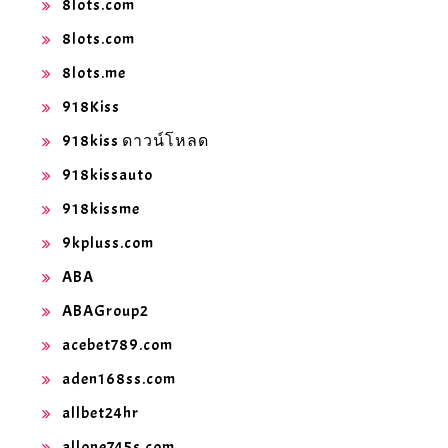
8lots.com
8lots.com
8lots.me
918Kiss
918kiss ดาวน์โหลด
918kissauto
918kissme
9kpluss.com
ABA
ABAGroup2
acebet789.com
aden168ss.com
allbet24hr
allone745s.com