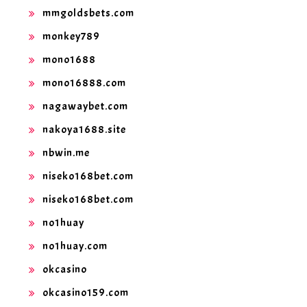
mmgoldsbets.com
monkey789
mono1688
mono16888.com
nagawaybet.com
nakoya1688.site
nbwin.me
niseko168bet.com
niseko168bet.com
no1huay
no1huay.com
okcasino
okcasino159.com