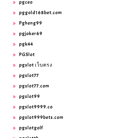
pgceo
pggold168bet.com
Pgheng99
pgjoker69
pgk44
PGSlot
pgslot เว็บตรง
pgslot77
pgslot77.com
pgslot99
pgslot9999.co
pgslot999bets.com
pgslotgolf