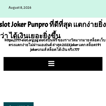
Skip
August 8, 2026
to
content
slot Joker Punpro ที่ดีที่สุด แตกง่ายยิ่ง
ว่า ได้เงินเยอะยิ่งขึ้น
https://777-slot.org pg slot สปินฟรี ของรางวัลมากมาย สล็อต เว็บ
ตรงแตกง่าย ไม่ผ่านเอเย่นต์ ล่าสุด 2023 joker แตก สล็อต191
jokerเกมส์ สล็อต ได้ เงิน จริง 777