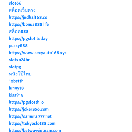
slot66
สล็อตเว็บตรง
https://judhai168.co
https://bonus888.life
สล็อต888
https://pgslot.today
pussy888
https://www.sexyauto168.xyz
slotxo24hr
slotpg
หนังโป๊ไทย
1xbetth
funny18
kiss918
https://pgslotth.io
https://joker356.com
https://samurai777.net
https://tokyoslot88.com
https://betwayvietnam.com