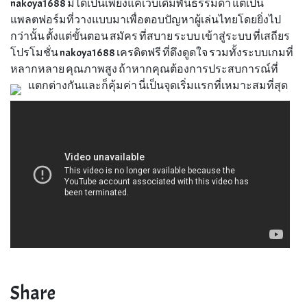
nakoya1688 มิได้เป็นเพียงแค่เว็บเดิมพันธรรมดา แต่เป็น
แพลตฟอร์มที่วางแบบมาเพื่อตอบปัญหาผู้เล่นไทยโดยยิ่งไป
กว่านั้น ตั้งแต่ขั้นตอน สมัคร ที่สบาย ระบบ เข้าสู่ระบบ ที่เสถียร
โปรโมชั่น nakoya1688 เครดิตฟรี ที่ดึงดูดใจ รวมทั้งระบบเกมที่
หลากหลาย คุณภาพสูง ถ้าหากคุณต้องการประสบการณ์ที่
แตกต่างกันและก็คุ้มค่า นี่เป็นจุดเริ่มแรกที่เหมาะสมที่สุด
Share