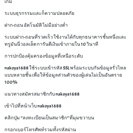
เกม
ระบบธุรกรรมและก็ความปลอดภัย
ฝาก-ถอน อัตโนมัติ ไม่มีอย่างต่ำ
ระบบฝาก-ถอนที่รวดเร็ว ใช้งานได้กับทุกธนาคารชั้นหนึ่งและ
ทรูมันนี่วอลเล็ต การันตีเงินเข้าภายใน 10 วินาที
การปกป้องคุ้มครองข้อมูลที่เหนือระดับ
nakoya1688 ใช้ระบบเข้ารหัส SSL พร้อมระบบกันข้อมูลรั่วไหล
แบบหลายชั้น เพื่อให้ข้อมูลส่วนตัวของผู้เล่นไม่เป็นอันตราย
100%
แนวทางสมัครสมาชิกกับ nakoya1688
เข้าไปที่หน้าเว็บ nakoya1688
คลิกปุ่ม “ลงทะเบียนเป็นสมาชิก” ที่มุมขวาบน
กรอกเบอร์โทรศัพท์รวมทั้งรหัสผ่าน