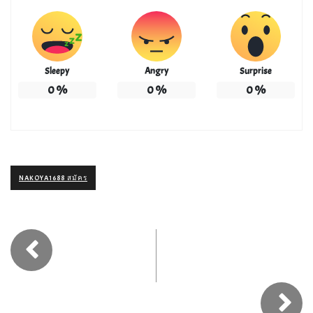
Sleepy
Angry
Surprise
0
%
0
%
0
%
NAKOYA1688 สมัคร