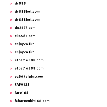
dr888
dr888bet.com
dr888bet.com
du2477.com
ek4567.com
enjoy24.fun
enjoy24.fun
etbet16888.com
etbet16888.com
eu369clubs.com
FAFA123
faro168
fcharoenkit168.com