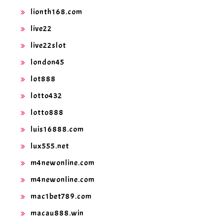
lionth168.com
live22
live22slot
london45
lot888
lotto432
lotto888
luis16888.com
lux555.net
m4newonline.com
m4newonline.com
mac1bet789.com
macau888.win