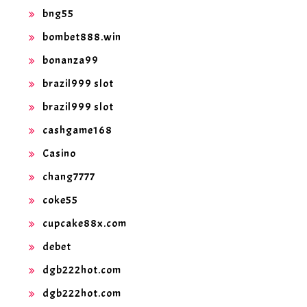
bng55
bombet888.win
bonanza99
brazil999 slot
brazil999 slot
cashgame168
Casino
chang7777
coke55
cupcake88x.com
debet
dgb222hot.com
dgb222hot.com