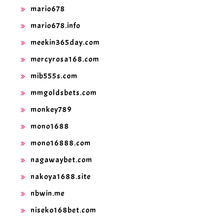
mario678
mario678.info
meekin365day.com
mercyrosa168.com
mib555s.com
mmgoldsbets.com
monkey789
mono1688
mono16888.com
nagawaybet.com
nakoya1688.site
nbwin.me
niseko168bet.com