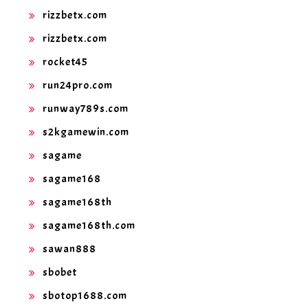
rizzbetx.com
rizzbetx.com
rocket45
run24pro.com
runway789s.com
s2kgamewin.com
sagame
sagame168
sagame168th
sagame168th.com
sawan888
sbobet
sbotop1688.com