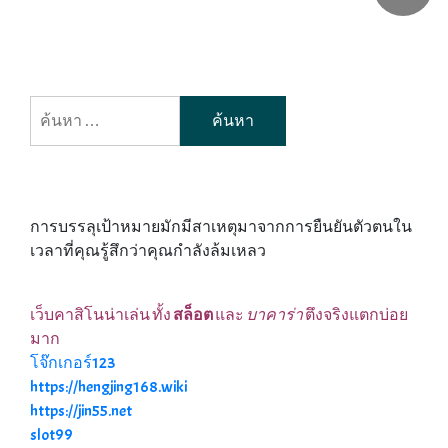
ค้นหา
สำหรับ:
การบรรลุเป้าหมายมักมีสาเหตุมาจากการยืนยันตัวตนใน
เวลาที่คุณรู้สึกว่าคุณกำลังล้มเหลว
เว็บคาสิโนน่าเล่น ทั้ง
สล็อต
และ
บาคาร่า
ตึงจริงแตกบ่อย
มาก
โจ๊กเกอร์123
https://hengjing168.wiki
https://jin55.net
slot99