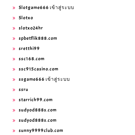
Slotgame666 เข้าสู่ระบบ
Slotxo
slotxo24hr
spbetflik888.com
sretthi99
ssc168.com
ssc915casino.com
ssgame666 เข้าสู่ระบบ
ssru
starrich99.com
sudyod888s.com
sudyod888s.com
sunny9999club.com