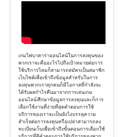
เกมไพ่บาคาร่าออนไลน์ในการลงทุนของ
พวกเราจะคืออะไรไปถึงเป้าหมายต่อการ
ใช้บริการไหมก็สามารถสมัครเป็นสมาชิก
เว็บไซต์เพื่อเข้าถึงข้อมูลสำหรับในการ
ลงทุนพวกเราทุกคนก็มีโอกาสที่กำลังจะ
ได้รับผลกำไรคืนมาจากการเล่นเกม
ออนไลน์ ศึกษาข้อมูลการลงทุนและก็การ
เลือกใช้งานที่ง่ายที่สุดคำตอบการใช้
บริการของเราจะเป็นยังไงบรรลุความ
สำเร็จต่อการลงทุนหรือเปล่าสามารถลง
ทะเบียนเว็บเพื่อเข้าถึงขั้นตอนการเลือกใช้
บริการที่ดีคำตอบการใช้บริการของพวก