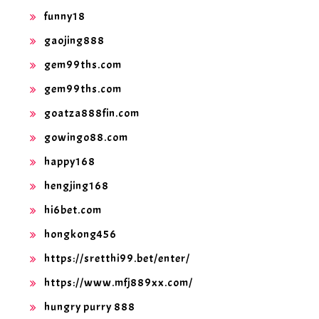
funny18
gaojing888
gem99ths.com
gem99ths.com
goatza888fin.com
gowingo88.com
happy168
hengjing168
hi6bet.com
hongkong456
https://sretthi99.bet/enter/
https://www.mfj889xx.com/
hungry purry 888