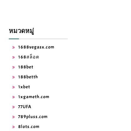
หมวดหมู่
1688vegasx.com
168สล็อต
188bet
188betth
1xbet
1xgameth.com
77UFA
789pluss.com
8lots.com