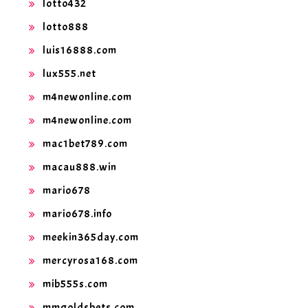
lotto432
lotto888
luis16888.com
lux555.net
m4newonline.com
m4newonline.com
mac1bet789.com
macau888.win
mario678
mario678.info
meekin365day.com
mercyrosa168.com
mib555s.com
mmgoldsbets.com