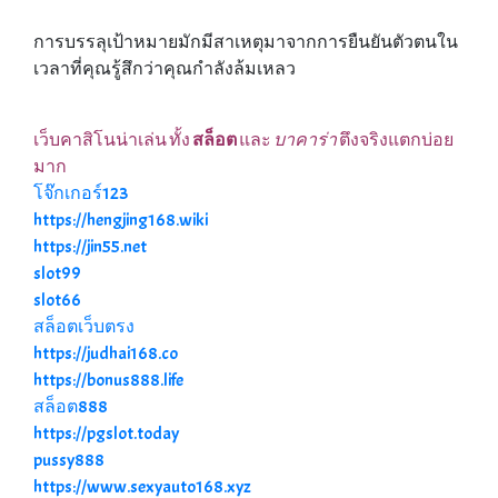
การบรรลุเป้าหมายมักมีสาเหตุมาจากการยืนยันตัวตนใน
เวลาที่คุณรู้สึกว่าคุณกำลังล้มเหลว
เว็บคาสิโนน่าเล่น ทั้ง
สล็อต
และ
บาคาร่า
ตึงจริงแตกบ่อย
มาก
โจ๊กเกอร์123
https://hengjing168.wiki
https://jin55.net
slot99
slot66
สล็อตเว็บตรง
https://judhai168.co
https://bonus888.life
สล็อต888
https://pgslot.today
pussy888
https://www.sexyauto168.xyz