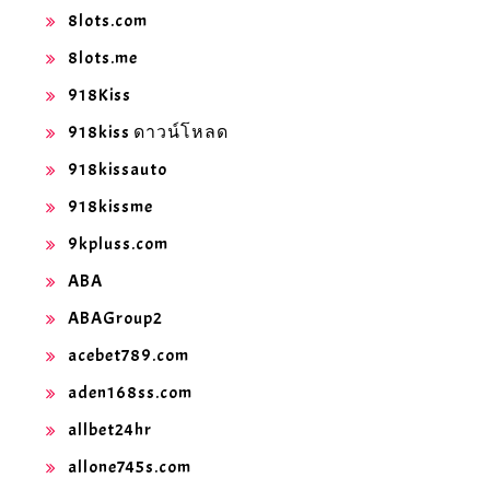
8lots.com
8lots.me
918Kiss
918kiss ดาวน์โหลด
918kissauto
918kissme
9kpluss.com
ABA
ABAGroup2
acebet789.com
aden168ss.com
allbet24hr
allone745s.com