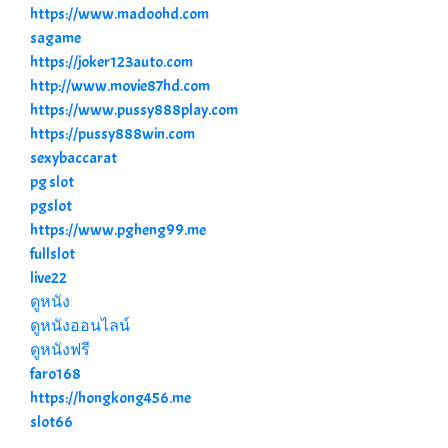
https://www.madoohd.com
sagame
https://joker123auto.com
http://www.movie87hd.com
https://www.pussy888play.com
https://pussy888win.com
sexybaccarat
pg slot
pgslot
https://www.pgheng99.me
fullslot
live22
ดูหนัง
ดูหนังออนไลน์
ดูหนังฟรี
faro168
https://hongkong456.me
slot66