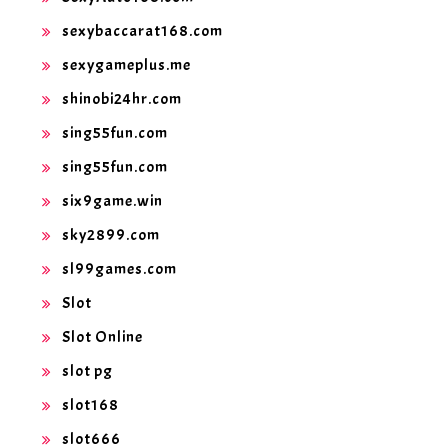
sexybaccarat168.com
sexygameplus.me
shinobi24hr.com
sing55fun.com
sing55fun.com
six9game.win
sky2899.com
sl99games.com
Slot
Slot Online
slot pg
slot168
slot666