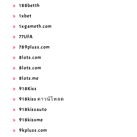
188betth
1xbet
1xgameth.com
77UFA
789pluss.com
8lots.com
8lots.com
8lots.me
918Kiss
918kiss ดาวน์โหลด
918kissauto
918kissme
9kpluss.com