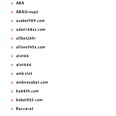
ABA
ABAGroup2
acebet789.com
aden168ss.com
allbet24hr
allone745s.com
alot66
alot666
amb slot
ambnovabet.com
ba88th.com
babet555.com
Baccarat