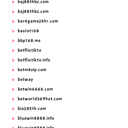
baj88thbz.com
baj88thbz.com
bar4game24hr.com
baslot168
bbp168.me
betflixtikto
betflixtikto.info
betm4vip.com
betway
betwin6666.com
betworld369hot.com
bio285th.com
bluewin8888.info
bluewin8888.info