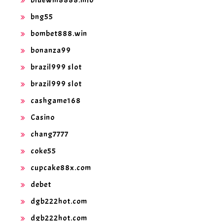
bng55
bombet888.win
bonanza99
brazil999 slot
brazil999 slot
cashgame168
Casino
chang7777
coke55
cupcake88x.com
debet
dgb222hot.com
dgb222hot.com