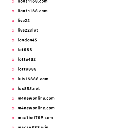
lionth168.com
lionth168.com
live22
live22slot
london45
lot888
lotto432
lotto888
luis16888.com
lux555.net
m4newonline.com
m4newonline.com
mac1bet789.com
macau888.win