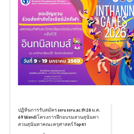
ปฏิทินการรับสมัคร ssru ssru.ac.th 26 ม.ค.
69 Wendi โครงการฝึกอบรมสวนสุนันทา
สวนสุนันทาคณะครุศาสตร์ Top 41