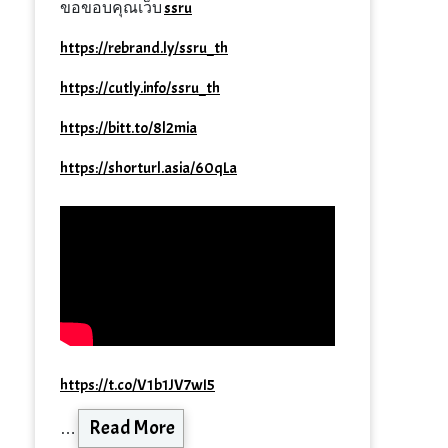
ขอขอบคุณเว็บ
ssru
https://rebrand.ly/ssru_th
https://cutly.info/ssru_th
https://bitt.to/8l2mia
https://shorturl.asia/60qLa
https://t.co/V1b1JV7wI5
Read More
…