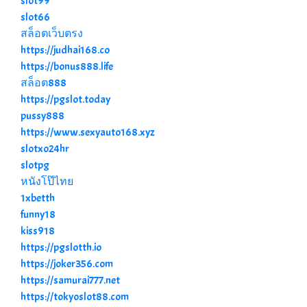
slot99
slot66
สล็อตเว็บตรง
https://judhai168.co
https://bonus888.life
สล็อต888
https://pgslot.today
pussy888
https://www.sexyauto168.xyz
slotxo24hr
slotpg
หนังโป๊ไทย
1xbetth
funny18
kiss918
https://pgslotth.io
https://joker356.com
https://samurai777.net
https://tokyoslot88.com