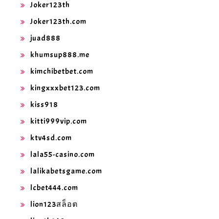
Joker123th
Joker123th.com
juad888
khumsup888.me
kimchibetbet.com
kingxxxbet123.com
kiss918
kitti999vip.com
ktv4sd.com
lala55-casino.com
lalikabetsgame.com
lcbet444.com
lion123สล็อต