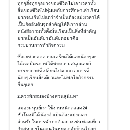
ทุกๆสิ่งทุกๆอย่างของชีวิต ไม่เอาเวลาทั้ง
สิ้นของชีวิตไปทุ่มเทกับการศึกษาเล่าเรียน
มากจนเกินไปแต่ว่าจำเป็นต้องแบ่งเวลาให้
เป็น จัดอันดับจุดสำคัญให้ดี การอ่าน
หนังสือรวมทั้งตั้งมั่นเรียนเป็นสิ่งที่สำคัญ
มากเป็นอันดับ 1 อันดับต่อมาคือ
กระบวนการทำกิจกรรม
ซึ่งจะช่วยลดความเครียดได้และน้องๆจะ
ได้เจอมิตรภาพ ได้พบความสนุกและก็
บรรยากาศที่เปลี่ยนไป มากกว่าการที่
น้องๆเรียนสิ่งเดียวและไม่พอใจกิจกรรม
อื่นๆเลย
2.ควรพักสมองบ้าง สวนสุนันทา
สมองมนุษย์เราใช้งานหนักตลอด 24
ชั่วโมงมิได้ น้องจำเป็นต้องแบ่งเวลา
สำหรับในการพัก ยกตัวอย่างเช่น ท่องเที่ยว
กับสหายๆในตอนวันหยุด ,กลับบ้านไปอยู่