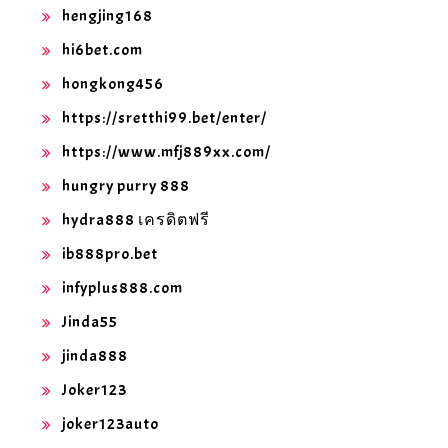
hengjing168
hi6bet.com
hongkong456
https://sretthi99.bet/enter/
https://www.mfj889xx.com/
hungry purry 888
hydra888 เครดิตฟรี
ib888pro.bet
infyplus888.com
Jinda55
jinda888
Joker123
joker123auto