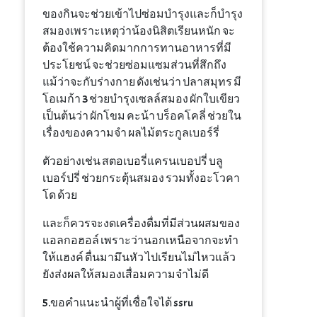
ของกินจะช่วยเข้าไปซ่อมบำรุงและก็บำรุง
สมองเพราะเหตุว่าน้องนิสิตเรียนหนัก จะ
ต้องใช้ความคิดมากการทานอาหารที่มี
ประโยชน์ จะช่วยซ่อมแซมส่วนที่สึกถึง
แม้ว่าจะกับร่างกาย ดังเช่นว่า ปลาสมุทร มี
โอเมก้า 3 ช่วยบำรุงเซลล์สมอง ผักใบเขียว
เป็นต้นว่า ผักโขม คะน้า บร็อคโคลี่ ช่วยใน
เรื่องของความจำ ผลไม้ตระกูลเบอร์รี่
ตัวอย่างเช่น สตอเบอรี่แครนเบอปรี่ บลู
เบอร์ปรี่ ช่วยกระตุ้นสมอง รวมทั้งอะโวคา
โด ด้วย
และก็ควรจะงดเครื่องดื่มที่มีส่วนผสมของ
แอลกอฮอล์ เพราะว่านอกเหนือจากจะทำ
ให้แฮงค์ ตื่นมามึนหัว ไปเรียนไม่ไหวแล้ว
ยังส่งผลให้สมองเสื่อมความจำไม่ดี
5.ขอคำแนะนำผู้ที่เชื่อใจได้ ssru