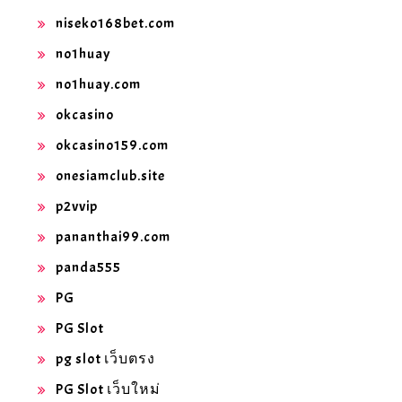
niseko168bet.com
no1huay
no1huay.com
okcasino
okcasino159.com
onesiamclub.site
p2vvip
pananthai99.com
panda555
PG
PG Slot
pg slot เว็บตรง
PG Slot เว็บใหม่