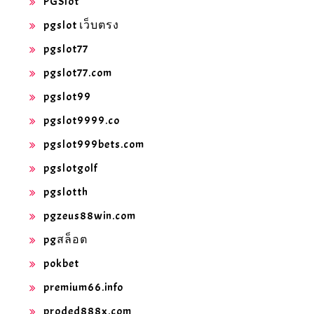
PGSlot
pgslot เว็บตรง
pgslot77
pgslot77.com
pgslot99
pgslot9999.co
pgslot999bets.com
pgslotgolf
pgslotth
pgzeus88win.com
pgสล็อต
pokbet
premium66.info
proded888x.com