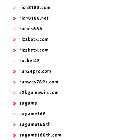
rich8188.com
rich8188.net
riches666
rizzbetx.com
rizzbetx.com
rocket45
run24pro.com
runway789s.com
s2kgamewin.com
sagame
sagame168
sagame168th
sagame168th.com