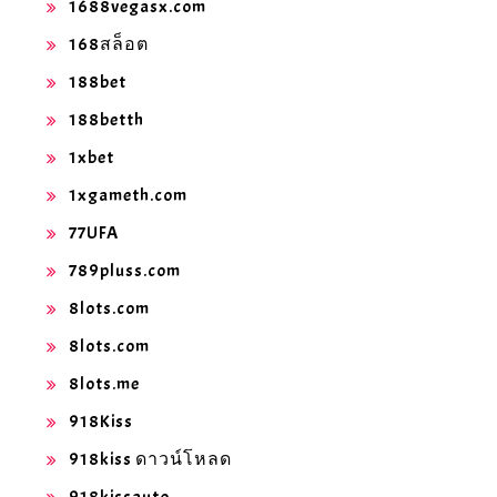
1688vegasx.com
168สล็อต
188bet
188betth
1xbet
1xgameth.com
77UFA
789pluss.com
8lots.com
8lots.com
8lots.me
918Kiss
918kiss ดาวน์โหลด
918kissauto