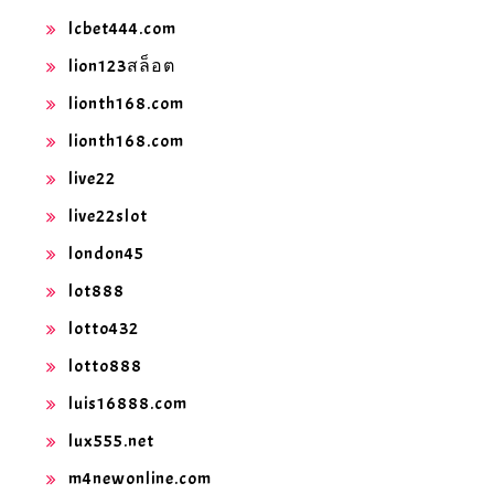
lcbet444.com
lion123สล็อต
lionth168.com
lionth168.com
live22
live22slot
london45
lot888
lotto432
lotto888
luis16888.com
lux555.net
m4newonline.com