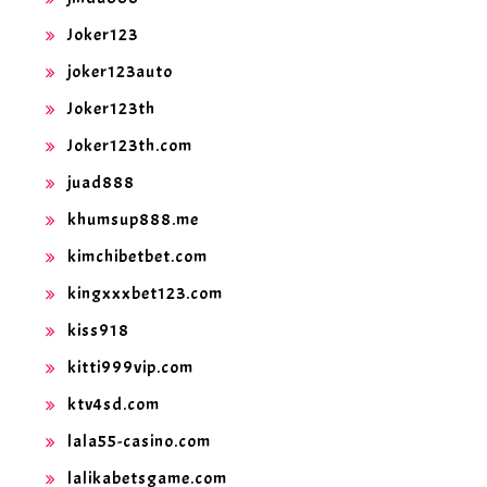
Joker123
joker123auto
Joker123th
Joker123th.com
juad888
khumsup888.me
kimchibetbet.com
kingxxxbet123.com
kiss918
kitti999vip.com
ktv4sd.com
lala55-casino.com
lalikabetsgame.com