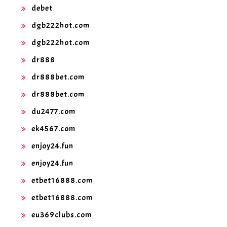
debet
dgb222hot.com
dgb222hot.com
dr888
dr888bet.com
dr888bet.com
du2477.com
ek4567.com
enjoy24.fun
enjoy24.fun
etbet16888.com
etbet16888.com
eu369clubs.com