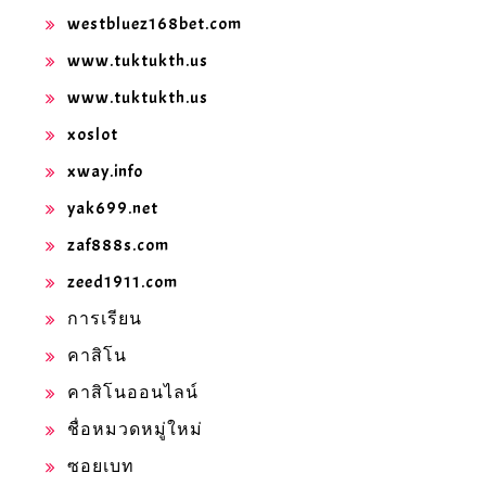
westbluez168bet.com
www.tuktukth.us
www.tuktukth.us
xoslot
xway.info
yak699.net
zaf888s.com
zeed1911.com
การเรียน
คาสิโน
คาสิโนออนไลน์
ชื่อหมวดหมู่ใหม่
ซอยเบท