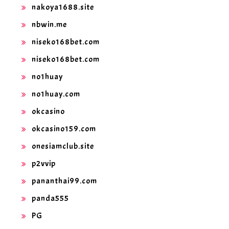
nakoya1688.site
nbwin.me
niseko168bet.com
niseko168bet.com
no1huay
no1huay.com
okcasino
okcasino159.com
onesiamclub.site
p2vvip
pananthai99.com
panda555
PG