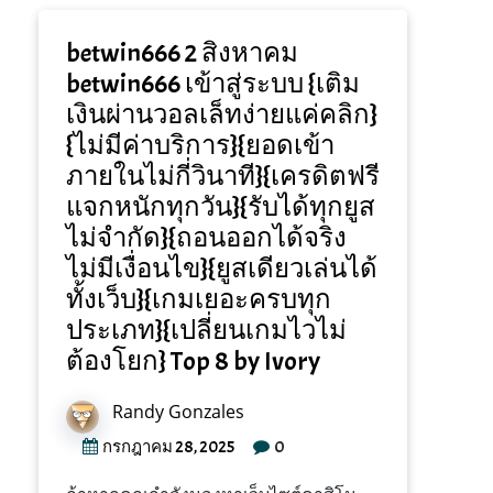
betwin666 2 สิงหาคม
betwin666 เข้าสู่ระบบ {เติม
เงินผ่านวอลเล็ทง่ายแค่คลิก}
{ไม่มีค่าบริการ}{ยอดเข้า
ภายในไม่กี่วินาที}{เครดิตฟรี
แจกหนักทุกวัน}{รับได้ทุกยูส
ไม่จำกัด}{ถอนออกได้จริง
ไม่มีเงื่อนไข}{ยูสเดียวเล่นได้
ทั้งเว็บ}{เกมเยอะครบทุก
ประเภท}{เปลี่ยนเกมไวไม่
ต้องโยก} Top 8 by Ivory
Randy Gonzales
0
กรกฎาคม 28, 2025