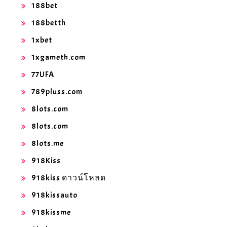
188bet
188betth
1xbet
1xgameth.com
77UFA
789pluss.com
8lots.com
8lots.com
8lots.me
918Kiss
918kiss ดาวน์โหลด
918kissauto
918kissme