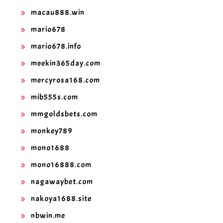
macau888.win
mario678
mario678.info
meekin365day.com
mercyrosa168.com
mib555s.com
mmgoldsbets.com
monkey789
mono1688
mono16888.com
nagawaybet.com
nakoya1688.site
nbwin.me