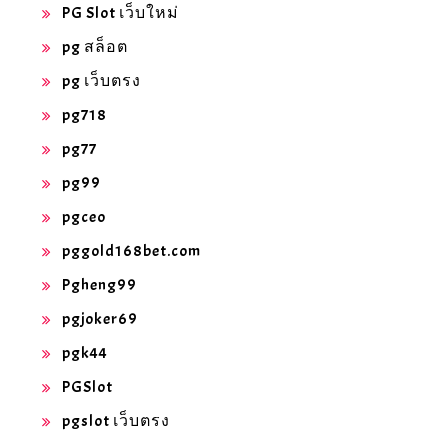
PG Slot เว็บใหม่
pg สล็อต
pg เว็บตรง
pg718
pg77
pg99
pgceo
pggold168bet.com
Pgheng99
pgjoker69
pgk44
PGSlot
pgslot เว็บตรง