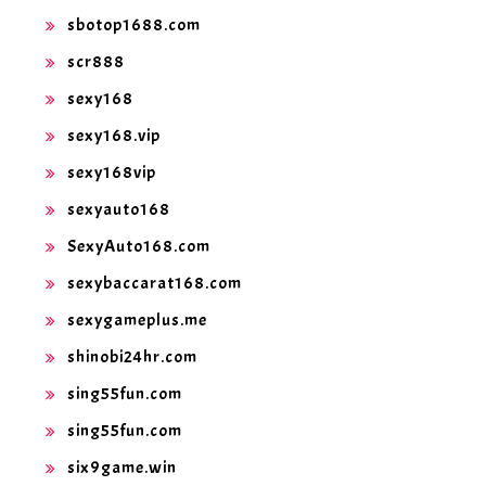
sbotop1688.com
scr888
sexy168
sexy168.vip
sexy168vip
sexyauto168
SexyAuto168.com
sexybaccarat168.com
sexygameplus.me
shinobi24hr.com
sing55fun.com
sing55fun.com
six9game.win