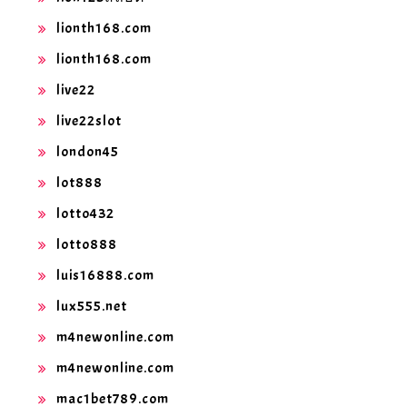
lionth168.com
lionth168.com
live22
live22slot
london45
lot888
lotto432
lotto888
luis16888.com
lux555.net
m4newonline.com
m4newonline.com
mac1bet789.com