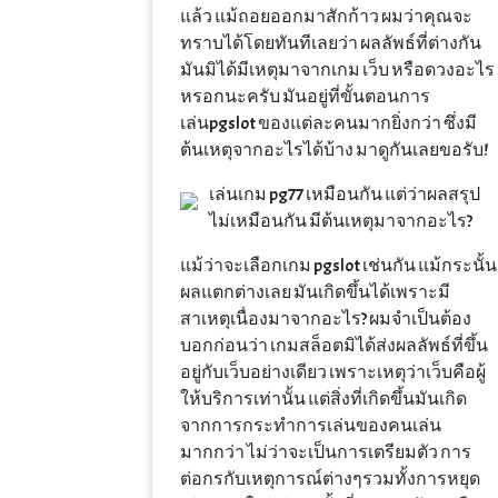
แล้ว แม้ถอยออกมาสักก้าว ผมว่าคุณจะ
ทราบได้โดยทันทีเลยว่า ผลลัพธ์ที่ต่างกัน
มันมิได้มีเหตุมาจากเกม เว็บ หรือดวงอะไร
หรอกนะครับ มันอยู่ที่ขั้นตอนการ
เล่นpgslot ของแต่ละคนมากยิ่งกว่า ซึ่งมี
ต้นเหตุจากอะไรได้บ้าง มาดูกันเลยขอรับ!
เล่นเกม pg77 เหมือนกัน แต่ว่าผลสรุป
ไม่เหมือนกัน มีต้นเหตุมาจากอะไร?
แม้ว่าจะเลือกเกม pgslot เช่นกัน แม้กระนั้น
ผลแตกต่างเลย มันเกิดขึ้นได้เพราะมี
สาเหตุเนื่องมาจากอะไร? ผมจำเป็นต้อง
บอกก่อนว่า เกมสล็อตมิได้ส่งผลลัพธ์ที่ขึ้น
อยู่กับเว็บอย่างเดียว เพราะเหตุว่าเว็บคือผู้
ให้บริการเท่านั้น แต่สิ่งที่เกิดขึ้นมันเกิด
จากการกระทำการเล่นของคนเล่น
มากกว่า ไม่ว่าจะเป็นการเตรียมตัว การ
ต่อกรกับเหตุการณ์ต่างๆรวมทั้งการหยุด