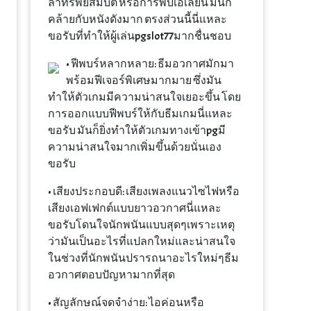
ล่าทรัพย์สมบัติ หรือการพบเอเลี่ยน มันก็
คล้ายกับหนังดังมาก ตรงส่วนนี้นี่แหละ
ขอรับที่ทำให้ผู้เล่นpgslot77มากชื่นชอบ
• ฟีพบร์หลากหลาย: ธีมอวกาศมักมา
พร้อมฟีเจอร์พิเศษมากมาย ซึ่งมัน
ทำให้ตัวเกมมีความน่าสนใจเยอะขึ้น โดย
การออกแบบฟีพบร์ให้กับธีมเกมนี่แหละ
ขอรับ มันก็ยิ่งทำให้ตัวเกมทางเข้าpgมี
ความน่าสนใจมากเพิ่มขึ้นด้วยนั่นเอง
ขอรับ
• เสียงประกอบดี: เสียงเพลงแนวไซไฟหรือ
เสียงเอฟเฟกต์แบบยาวอวกาศนี่แหละ
ขอรับโดนใจนักพนันแบบสุดๆเพราะเหตุ
ว่ามันเป็นอะไรที่แปลกใหม่และน่าสนใจ
ในช่วงที่นักพนันปรารถนาอะไรใหม่ๆธีม
อวกาศตอบปัญหามากที่สุด
• สัญลักษณ์จดจำง่าย: ไอค่อนหรือ