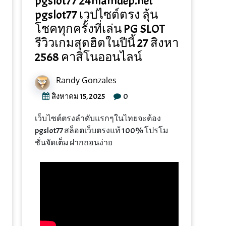
pgslot77 24hlamdep.net
pgslot77 เวปไซต์ตรง ลุ้น
โชคทุกครั้งที่เล่น PG SLOT
รีวิวเกมสุดฮิตในปีนี้ 27 สิงหา
2568 คาสิโนออนไลน์
Randy Gonzales
0
สิงหาคม 15, 2025
เว็บไซต์ตรงลำดับแรกๆในไทยจะต้อง
pgslot77 สล็อตเว็บตรงแท้ 100% โปรโม
ชั่นจัดเต็ม ฝากถอนง่าย