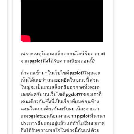
เพราะเหตุใดเกมสล็อตออนไลน์ธีมอวกาศ
จาก pgslot ถึงได้รับความนิยมตอนนี้?
ถ้าคุณเข้ามาในเว็บไซต์ pgslot77 คุณจะ
เห็นได้เลยว่า เกมยอดฮิตในขณะนี้ ส่วน
ใหญ่จะเป็นเกมสล็อตธีมอวกาศทั้งหมด
เลยล่ะครับ บนเว็บไซต์ pgslot77 ของเราก็
เช่นเดียวกัน ซึ่งนี่เป็นเรื่องที่ผมค่อนข้าง
ฉงนใจแบบเดียวกันครับผม เนื่องจากว่า
เกมpgslotยอดนิยมมากจาก pgslot มีนานา
ประการธีมเกมอยู่แล้ว แต่ทำไมธีมอวกาศ
ถึงได้รับความพอใจในช่วงนี้กันแน่ ด้วย