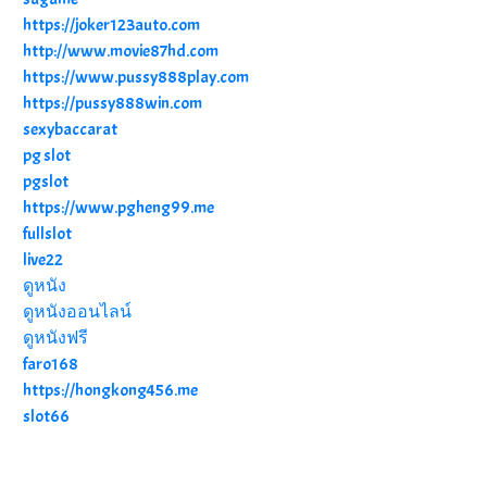
https://joker123auto.com
http://www.movie87hd.com
https://www.pussy888play.com
https://pussy888win.com
sexybaccarat
pg slot
pgslot
https://www.pgheng99.me
fullslot
live22
ดูหนัง
ดูหนังออนไลน์
ดูหนังฟรี
faro168
https://hongkong456.me
slot66