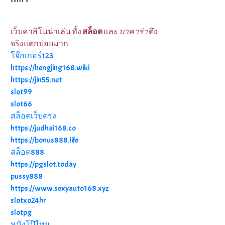
เว็บคาสิโนน่าเล่น ทั้ง
สล็อต
และ
บาคาร่า
ตึง
จริงแตกบ่อยมาก
โจ๊กเกอร์123
https://hengjing168.wiki
https://jin55.net
slot99
slot66
สล็อตเว็บตรง
https://judhai168.co
https://bonus888.life
สล็อต888
https://pgslot.today
pussy888
https://www.sexyauto168.xyz
slotxo24hr
slotpg
หนังโป๊ไทย