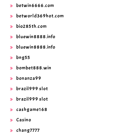
betwin6666.com
betworld369hot.com
bio285th.com
bluewin8888.info
bluewin8888.info
bng55
bombet888.win
bonanza99
brazil999 slot
brazil999 slot
cashgame168
Casino
chang7777