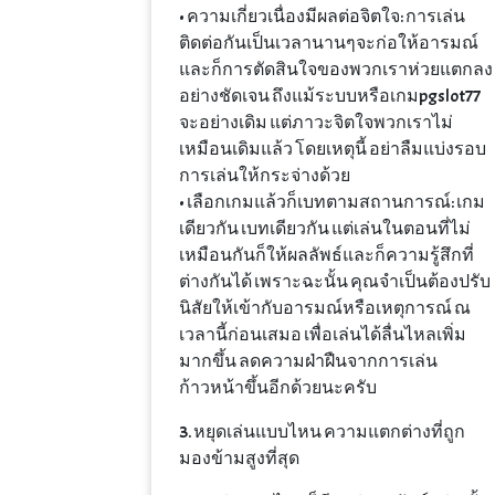
• ความเกี่ยวเนื่องมีผลต่อจิตใจ: การเล่น
ติดต่อกันเป็นเวลานานๆจะก่อให้อารมณ์
และก็การตัดสินใจของพวกเราห่วยแตกลง
อย่างชัดเจน ถึงแม้ระบบหรือเกมpgslot77
จะอย่างเดิม แต่ภาวะจิตใจพวกเราไม่
เหมือนเดิมแล้ว โดยเหตุนี้ อย่าลืมแบ่งรอบ
การเล่นให้กระจ่างด้วย
• เลือกเกมแล้วก็เบทตามสถานการณ์: เกม
เดียวกัน เบทเดียวกัน แต่เล่นในตอนที่ไม่
เหมือนกันก็ให้ผลลัพธ์และก็ความรู้สึกที่
ต่างกันได้ เพราะฉะนั้น คุณจำเป็นต้องปรับ
นิสัยให้เข้ากับอารมณ์หรือเหตุการณ์ ณ
เวลานี้ก่อนเสมอ เพื่อเล่นได้ลื่นไหลเพิ่ม
มากขึ้น ลดความฝ่าฝืนจากการเล่น
ก้าวหน้าขึ้นอีกด้วยนะครับ
3. หยุดเล่นแบบไหน ความแตกต่างที่ถูก
มองข้ามสูงที่สุด