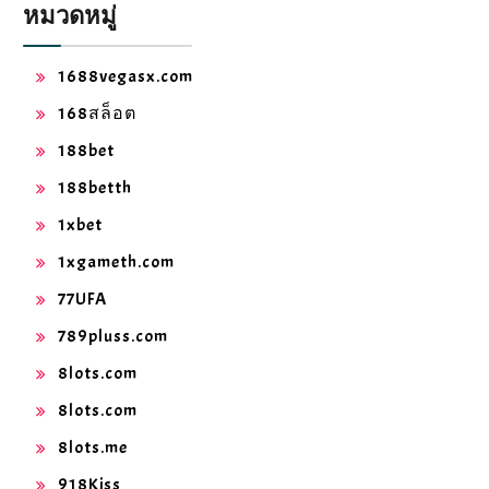
หมวดหมู่
1688vegasx.com
168สล็อต
188bet
188betth
1xbet
1xgameth.com
77UFA
789pluss.com
8lots.com
8lots.com
8lots.me
918Kiss