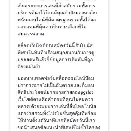
เยี่ยม ระบบการเล่นที่ล้ำสมัย รวมทั้งการ
บริการที่น่าไว้ใจ แม้คุณกำลังมองหาเว็บ
พนันออนไลน์ที่มีมาตรฐานรวมทั้งได้ผล
ตอบแทนที่คุ้มค่า เป็นทางเลือกที่ไม่
สมควรพลาด
สล็อต เว็บไซต์ตรง สมัครวันนี้ รับโบนัส
พิเศษในทันที พร้อมสนุกสนานกับการดู
บอลสดฟรีแล้วก็ข้อมูลการเดิมพันที่ถูก
ต้องแม่นยำ
มองหาแพลตฟอร์มสล็อตออนไลน์ป้อม
ปราการอาจ ไม่เป็นอันตราย และก็มอบ
สิทธิประโยชน์มากมายก่ายกอง pgslot
เว็บไซต์ตรง คือคำตอบที่คุณไม่สมควร
พลาด! ด้วยระบบการเล่นที่ลื่นไหล โบนัส
แตกง่าย รวมทั้งโปรโมชั่นสุดคุ้มที่พร้อม
ให้ท่านตั้งแต่วินาทีแรกที่สมัคร วันนี้เรา
ขอนำเสนอข้อแนะนำพิเศษที่ไม่ซ้ำใคร ลง