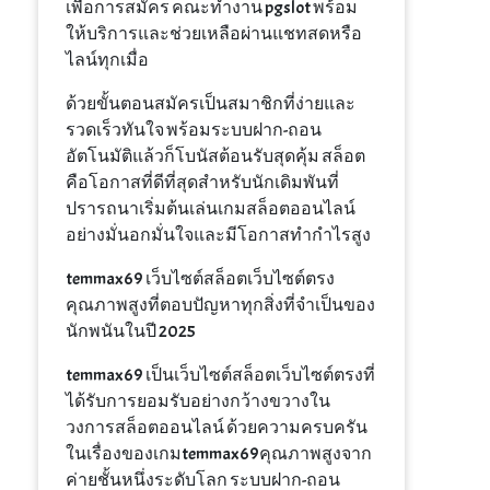
เพื่อการสมัคร คณะทำงาน pgslot พร้อม
ให้บริการและช่วยเหลือผ่านแชทสดหรือ
ไลน์ทุกเมื่อ
ด้วยขั้นตอนสมัครเป็นสมาชิกที่ง่ายและ
รวดเร็วทันใจ พร้อมระบบฝาก-ถอน
อัตโนมัติแล้วก็โบนัสต้อนรับสุดคุ้ม สล็อต
คือโอกาสที่ดีที่สุดสำหรับนักเดิมพันที่
ปรารถนาเริ่มต้นเล่นเกมสล็อตออนไลน์
อย่างมั่นอกมั่นใจและมีโอกาสทำกำไรสูง
temmax69 เว็บไซต์สล็อตเว็บไซต์ตรง
คุณภาพสูงที่ตอบปัญหาทุกสิ่งที่จำเป็นของ
นักพนันในปี 2025
temmax69 เป็นเว็บไซต์สล็อตเว็บไซต์ตรงที่
ได้รับการยอมรับอย่างกว้างขวางใน
วงการสล็อตออนไลน์ ด้วยความครบครัน
ในเรื่องของเกมtemmax69คุณภาพสูงจาก
ค่ายชั้นหนึ่งระดับโลก ระบบฝาก-ถอน