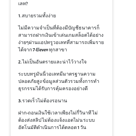
เลท?
1. สบายรวมทั้งง่าย
ไม่มีความจำเป็นที่ต้องมีบัญชีธนาคารก็
สามารถฝากเงินเข้าเล่นเกมสล็อตได้อย่าง
ง่ายๆผ่านแอปทรูวอเลทที่สามารถเพิ่มราย
ได้จาก 7-Eleven ทุกสาขา
2. ไม่เป็นอันตรายและน่าไว้วางใจ
ระบบทรูมันนี่วอเลทมีมาตรฐานความ
ปลอดภัยสูง ข้อมูลส่วนตัวรวมทั้งการทำ
ธุรกรรมได้รับการคุ้มครองอย่างดี
3. รวดเร็วไม่ต้องรอนาน
ฝาก-ถอนเงินใช้เวลาเพียงไม่กี่วินาที ไม่
ต้องส่งสลิป ไม่ต้องแจ้งแอดไม่น ระบบ
อัตโนมัติดำเนินการได้ตลอด 1 วัน