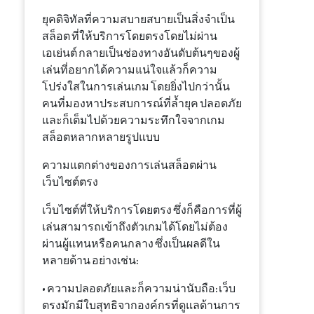
ยุคดิจิทัลที่ความสบายสบายเป็นสิ่งจำเป็น
สล็อต ที่ให้บริการโดยตรงโดยไม่ผ่าน
เอเย่นต์ กลายเป็นช่องทางอันดับต้นๆของผู้
เล่นที่อยากได้ความแน่ใจแล้วก็ความ
โปร่งใสในการเล่นเกม โดยยิ่งไปกว่านั้น
คนที่มองหาประสบการณ์ที่ล้ำยุค ปลอดภัย
และก็เต็มไปด้วยความระทึกใจจากเกม
สล็อตหลากหลายรูปแบบ
ความแตกต่างของการเล่นสล็อตผ่าน
เว็บไซต์ตรง
เว็บไซต์ที่ให้บริการโดยตรง ซึ่งก็คือการที่ผู้
เล่นสามารถเข้าถึงตัวเกมได้โดยไม่ต้อง
ผ่านผู้แทนหรือคนกลาง ซึ่งเป็นผลดีใน
หลายด้าน อย่างเช่น:
• ความปลอดภัยและก็ความน่านับถือ: เว็บ
ตรงมักมีใบสุทธิจากองค์กรที่ดูแลด้านการ