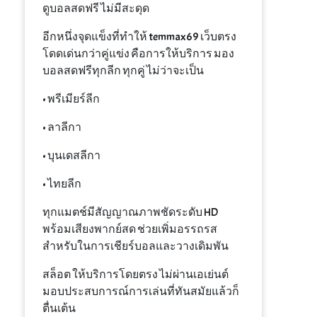
ดูบอลสดฟรี ไม่มีสะดุด
อีกหนึ่งจุดแข็งที่ทำให้ temmax69 เว็บตรง
โดดเด่นกว่าคู่แข่ง คือการให้บริการ มอง
บอลสดฟรีทุกลีก ทุกคู่ ไม่ว่าจะเป็น
• พรีเมียร์ลีก
• ลาลีกา
• บุนเดสลีกา
• ไทยลีก
ทุกแมตช์มีสัญญาณภาพชัดระดับ HD
พร้อมเสียงพากย์สด ช่วยเพิ่มอรรถรส
สำหรับในการเชียร์บอลและวางเดิมพัน
สล็อต ให้บริการโดยตรง ไม่ผ่านเอเย่นต์
มอบประสบการณ์การเล่นที่ทันสมัยแล้วก็
ตื่นเต้น