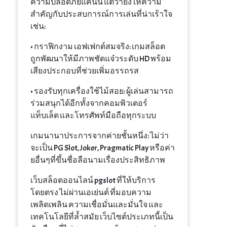
ความปลอดภัยแค่นั้น แต่ว่ายังให้ความ
สำคัญกับประสบการณ์การเล่นที่น่าเร้าใจ
เช่น:
• กราฟิกงาม เอฟเฟกต์สมจริง: เกมสล็อต
ถูกพัฒนาให้มีภาพชัดแจ๋วระดับ HD พร้อม
เสียงประกอบที่ช่วยเพิ่มอรรถรส
• รองรับทุกเครื่องใช้ไม้สอย: ผู้เล่นสามารถ
ร่วมสนุกได้อีกทั้งจากคอมพิวเตอร์
แท็บเล็ต และโทรศัพท์มือถือทุกระบบ
เกมนานาประการจากค่ายชั้นหนึ่ง: ไม่ว่า
จะเป็น PG Slot, Joker, Pragmatic Play หรือค่า
ยอื่นๆที่ขึ้นชื่อลือนามเรื่องประสิทธิภาพ
เว็บสล็อตออนไลน์ pgslot ที่ให้บริการ
โดยตรง ไม่ผ่านเอเย่นต์ ที่มอบความ
เพลิดเพลิน ความเชื่อมั่นและมั่นใจ และ
เทคโนโลยีที่ล้ำสมัย เว็บไซต์ประเภทนี้เป็น