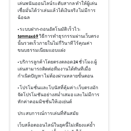
เล่นพนันออนไลน์ระดับสากล ทำให้ผู้เล่น
เชื่อมั่นได้ว่าเล่นแล้วได้เงินจริง ไม่มีการ
ฉ้อฉล
• ระบบฝาก-ถอนอัตโนมัติ เร็วไว:
temmax69
วิธีการทำธุรกรรมผ่านเว็บตรง
นั้นรวดเร็วภายในไม่กี่วินาที ไร้คุณค่า
ขนบธรรมเนียมแอบแฝง
• บริการลูกค้าโดยตรงตลอด 24 ชั่วโมง: ผู้
เล่นสามารถติดต่อทีมงานได้ทันทีเมื่อ
กำเนิดปัญหา ไม่ต้องผ่านหลายขั้นตอน
• โปรโมชั่นและโบนัสที่คุ้มค่า: เว็บตรงมัก
จัดโปรโมชันอย่างสม่ำเสมอ และไม่มีการ
หักค่าคอมมิชชั่นให้เอเย่นต์
ประสบการณ์การเล่นที่ทันสมัย
เว็บสล็อตออนไลน์ในยุคนี้ไม่เพียงแค่ย้ำ