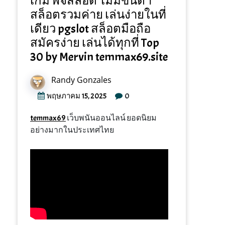
เกม พีจีสล็อต ไม่มีขั้นต่ำ
สล็อตรวมค่าย เล่นง่ายในที่
เดียว pgslot สล็อตมือถือ
สมัครง่าย เล่นได้ทุกที่ Top
30 by Mervin temmax69.site
Randy Gonzales
0
พฤษภาคม 15, 2025
temmax69
เว็บพนันออนไลน์ ยอดนิยม
อย่างมากในประเทศไทย