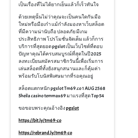
เป็นเรื่องที่ไม่ได้ยากเย็นแล้วก็เร็วทันใจ
ด้วยเหตุนั้นไม่ว่าคุณจะเป็นคนใดกัน มือ
ใหม่หรือมือเก๋า แม้กำลังมองหาเว็บสล็อต
ที่มีความน่านับถือ ปลอดภัย มีเกม
ประสิทธิภาพ โปรโมชั่นจัดเต็ม แล้วก็การ
บริการที่สุดยอด pgslot เป็นเว็บไซต์ที่ตอบ
ปัญหาคุณได้ครบสมบูรณ์ที่สุดในปี 2025
ลงทะเบียนสมัครสมาชิกวันนี้เพื่อเริ่มการ
เล่นสล็อตที่ทั้งยังสนุกสนานและก็คุ้มค่า
พร้อมรับโบนัสพิเศษมากที่รอคุณอยู่
สล็อตแตกหนัก pgslot Tm69.co 1 AUG 2568
Sheila casino temmax69 มาแรงที่สุด Top 54
ขอขอบพระคุณอ้างอิง
pgslot
https://bit.ly/tm69-co
https://rebrand.ly/tm69-co