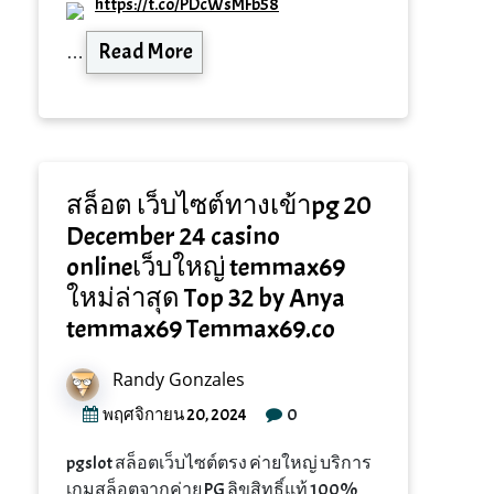
https://t.co/PDcWsMFb58
Read More
…
สล็อต เว็บไซต์ทางเข้าpg 20
December 24 casino
onlineเว็บใหญ่ temmax69
ใหม่ล่าสุด Top 32 by Anya
temmax69 Temmax69.co
Randy Gonzales
0
พฤศจิกายน 20, 2024
pgslot สล็อตเว็บไซต์ตรง ค่ายใหญ่ บริการ
เกมสล็อตจากค่าย PG ลิขสิทธิ์แท้ 100%