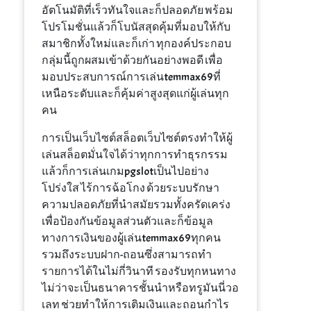
อัตโนมัติที่เร็วทันใจและก็ปลอดภัย พร้อม
โปรโมชั่นแล้วก็โบนัสสุดคุ้มที่มอบให้กับ
สมาชิกทั้งใหม่และก็เก่า ทุกองค์ประกอบ
กลุ่มนี้ถูกผสมเข้าด้วยกันอย่างพอดี เพื่อ
มอบประสบการณ์การเล่นtemmax69ที่
เหนือระดับและก็คุ้มค่าสูงสุดแก่ผู้เล่นทุก
คน
การเป็นเว็บไซต์สล็อตเว็บไซต์ตรงทำให้ผู้
เล่นสล็อตมั่นใจได้ว่าทุกการทำธุรกรรม
แล้วก็การเล่นเกมpgslotเป็นไปอย่าง
โปร่งใส ไร้การฉ้อโกง ด้วยระบบรักษา
ความปลอดภัยที่นำสมัยรวมทั้งครัดเคร่ง
เพื่อป้องกันข้อมูลส่วนตัวและก็ข้อมูล
ทางการเงินของผู้เล่นtemmax69ทุกคน
รวมถึงระบบฝาก-ถอนซึ่งสามารถทำ
รายการได้ในไม่กี่วินาที รองรับทุกหนทาง
ไม่ว่าจะเป็นธนาคารชั้นนำหรือทรูมันนี่วอ
เลท ช่วยทำให้การเติมเงินและถอนกำไร