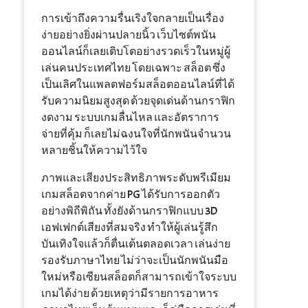
การเข้าถึงความรื่นเริงใจกลายเป็นเรื่อง
ง่ายอย่างยิ่งผ่านปลายนิ้ว เว็บไซต์พนัน
ออนไลน์ก็เลยเติบโตอย่างรวดเร็วในหมู่ผู้
เล่นคนประเทศไทย โดยเฉพาะ สล็อต ซึ่ง
เป็นเลิศในแพลตฟอร์มสล็อตออนไลน์ที่ได้
รับความนิยมสูงสุด ด้วยจุดเด่นด้านกราฟิก
งดงาม ระบบเกมลื่นไหล และอัตราการ
จ่ายที่คุ้ม ก็เลยไม่ฉงนใจที่นักพนันจำนวน
หลายชิ้นให้ความไว้ใจ
ภาพและเสียงประสิทธิภาพระดับพรีเมียม
เกมสล็อตจากค่าย PG ได้รับการออกตัว
อย่างพิถีพิถัน ทั้งยังด้านกราฟิกแบบ 3D
เอฟเฟกต์เสียงที่สมจริง ทำให้ผู้เล่นรู้สึก
บันเทิงใจแล้วก็ตื่นเต้นตลอดเวลา เล่นง่าย
รองรับภาษาไทย ไม่ว่าจะเป็นนักพนันมือ
ใหม่หรือเซียนสล็อตก็สามารถเข้าใจระบบ
เกมได้ง่าย ด้วยเหตุว่ามีรายการอาหาร