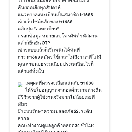
โปรเสนอแนะสหาย รับค่าคอมไม่ยั้ง
คืนยอดเสียทุกสัปดาห์
แนวทางลงทะเบียนเป็นสมาชิก tr1688
เข้าเว็บไซต์หลักของ tr1688
คลิกปุ่ม “ลงทะเบียน”
กรอกข้อมูล หมายเลขโทรศัพท์ รหัสผ่าน
แล้วก็ยืนยัน OTP
เข้าระบบแล้วก็เริ่มพนันได้ทันที
การ tr1688 สมัคร ใช้เวลาไม่ถึง 1 นาที ไม่มี
คุณค่าขนบธรรมเนียมประเพณีอะไรก็
แล้วแต่ทั้งนั้น
เหตุผลที่ควรจะเลือกเล่นกับ tr1688
ได้รับใบอนุญาตจากองค์กรเกมต่างถิ่น
มีรีวิวจากผู้ใช้งานจริงมากไม่น้อยเลยที
เดียว
มีระบบรักษาความปลอดภัย SSL ระดับ
สากล
คณะทำงานดูแลลูกค้าตลอด 24 ชั่วโมง