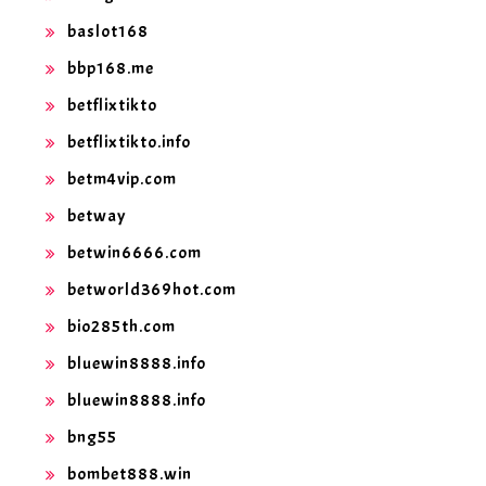
baslot168
bbp168.me
betflixtikto
betflixtikto.info
betm4vip.com
betway
betwin6666.com
betworld369hot.com
bio285th.com
bluewin8888.info
bluewin8888.info
bng55
bombet888.win