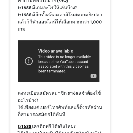
คำถามที่พบได้มาก (FAQ)
tr1688 มีเกมอะไรให้เล่นบ้าง?
tr1688 มีอีกทั้งสล็อต คาสิโนสด เกมยิงปลา
แล้วก็กีฬาออนไลน์ให้เลือกมากกว่า 1,000
เกม
ลงทะเบียนสมัครสมาชิก tr1688 จำต้องใช้
อะไรบ้าง?
ใช้เพียงแค่เบอร์โทรศัพท์และก็ตั้งรหัสผ่าน
ก็สามารถสมัครได้ทันที
tr1688
เครดิตฟรี ได้จริงไหม?