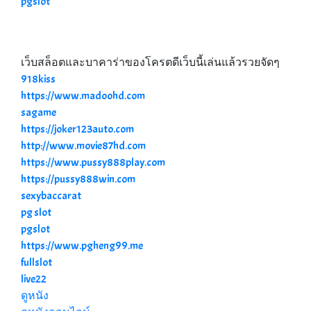
pgslot
เว็บสล็อตและบาคาร่าของโครตดีเว็บนี้เล่นแล้วรวยจัดๆ
918kiss
https://www.madoohd.com
sagame
https://joker123auto.com
http://www.movie87hd.com
https://www.pussy888play.com
https://pussy888win.com
sexybaccarat
pg slot
pgslot
https://www.pgheng99.me
fullslot
live22
ดูหนัง