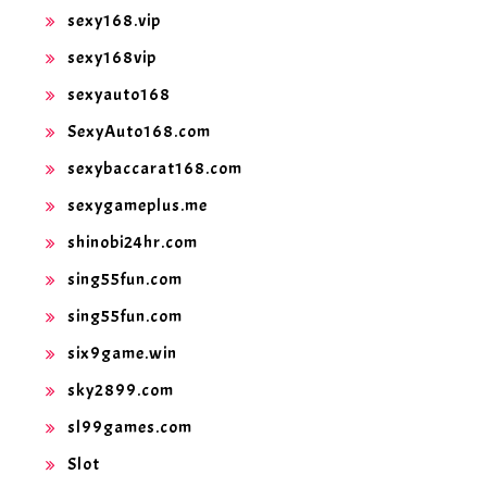
sexy168.vip
sexy168vip
sexyauto168
SexyAuto168.com
sexybaccarat168.com
sexygameplus.me
shinobi24hr.com
sing55fun.com
sing55fun.com
six9game.win
sky2899.com
sl99games.com
Slot