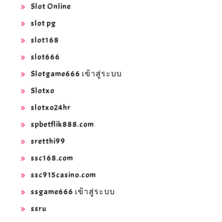
Slot Online
slot pg
slot168
slot666
Slotgame666 เข้าสู่ระบบ
Slotxo
slotxo24hr
spbetflik888.com
sretthi99
ssc168.com
ssc915casino.com
ssgame666 เข้าสู่ระบบ
ssru