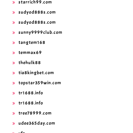
starrich99.com
sudyod888s.com
sudyod888s.com
sunny9999club.com
tangtem168
temmax69
thehulk88
tia8kingbet.com
topstar359win.com
tr1688.info
tr1688.info
tree78999.com
udee365day.com