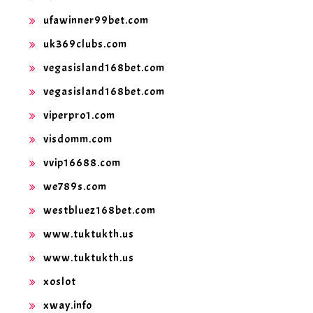
ufawinner99bet.com
uk369clubs.com
vegasisland168bet.com
vegasisland168bet.com
viperpro1.com
visdomm.com
vvip16688.com
we789s.com
westbluez168bet.com
www.tuktukth.us
www.tuktukth.us
xoslot
xway.info