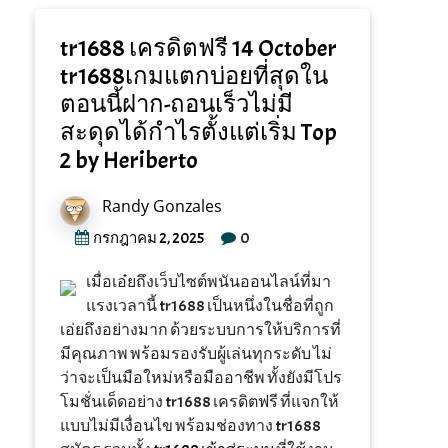
tr1688 เครดิตฟรี 14 October
tr1688เกมแตกบ่อยที่สุดใน
ตอนนี้ฝาก-ถอนเร็วไม่มี
สะดุดได้กำไรตั้งแต่เริ่ม Top
2 by Heriberto
Randy Gonzales
0
กรกฎาคม 2, 2025
เมื่อเอ๋ยถึงเว็บไซต์พนันออนไลน์ที่มา
แรงเวลานี้ tr1688 เป็นหนึ่งในชื่อที่ถูก
เอ่ยถึงอย่างมาก ด้วยระบบการให้บริการที่
มีคุณภาพ พร้อมรองรับผู้เล่นทุกระดับ ไม่
ว่าจะเป็นมือใหม่หรือมืออาชีพ ทั้งยังมีโปร
โมชั่นเด็ดอย่าง tr1688 เครดิตฟรี ที่แจกให้
แบบไม่มีเงื่อนไข พร้อมช่องทาง tr1688