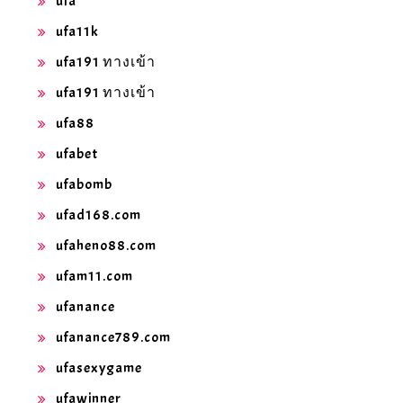
ufa
ufa11k
ufa191 ทางเข้า
ufa191 ทางเข้า
ufa88
ufabet
ufabomb
ufad168.com
ufaheno88.com
ufam11.com
ufanance
ufanance789.com
ufasexygame
ufawinner