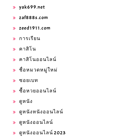
yak699.net
zaf888s.com
zeed1911.com
การเรียน
คาสิโน
คาสิโนออนไลน์
ชื่อหมวดหมู่ใหม่
ซอยเบท
ซื้อหวยออนไลน์
ดูหนัง
ดูหนังหนังออนไลน์
ดูหนังออนไลน์
ดูหนังออนไลน์ 2023