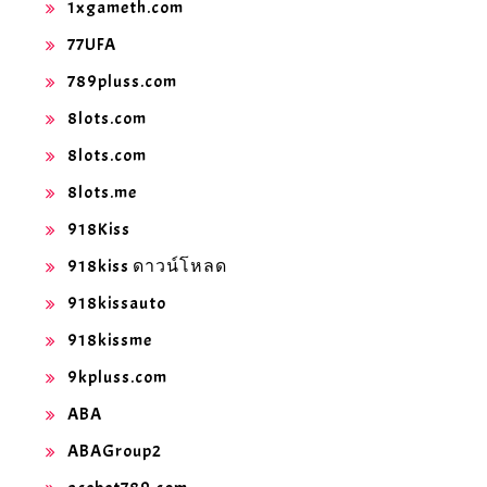
1xgameth.com
77UFA
789pluss.com
8lots.com
8lots.com
8lots.me
918Kiss
918kiss ดาวน์โหลด
918kissauto
918kissme
9kpluss.com
ABA
ABAGroup2