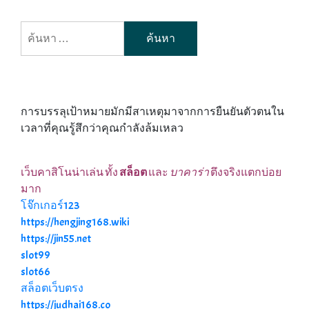
ค้นหา
สำหรับ:
การบรรลุเป้าหมายมักมีสาเหตุมาจากการยืนยันตัวตนใน
เวลาที่คุณรู้สึกว่าคุณกำลังล้มเหลว
เว็บคาสิโนน่าเล่น ทั้ง
สล็อต
และ
บาคาร่า
ตึงจริงแตกบ่อย
มาก
โจ๊กเกอร์123
https://hengjing168.wiki
https://jin55.net
slot99
slot66
สล็อตเว็บตรง
https://judhai168.co