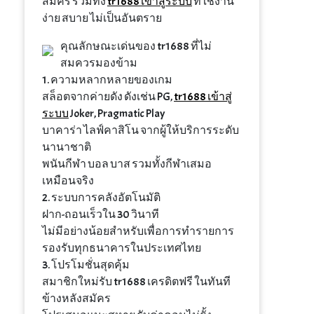
สมัคร รวมทั้ง
tr1688 เข้าสู่ระบบ
ที่ใช้งาน
ง่าย สบาย ไม่เป็นอันตราย
คุณลักษณะเด่นของ tr1688 ที่ไม่
สมควรมองข้าม
1. ความหลากหลายของเกม
สล็อตจากค่ายดัง ดังเช่น PG,
tr1688 เข้าสู่
ระบบ
Joker, Pragmatic Play
บาคาร่า ไลฟ์คาสิโน จากผู้ให้บริการระดับ
นานาชาติ
พนันกีฬา บอล บาส รวมทั้งกีฬาเสมอ
เหมือนจริง
2. ระบบการคลังอัตโนมัติ
ฝาก-ถอนเร็วใน 30 วินาที
ไม่มีอย่างน้อยสำหรับเพื่อการทำรายการ
รองรับทุกธนาคารในประเทศไทย
3. โปรโมชั่นสุดคุ้ม
สมาชิกใหม่รับ tr1688 เครดิตฟรี ในทันที
ข้างหลังสมัคร