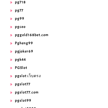
pg718
pg77
pg99
pgceo
pggold168bet.com
Pgheng99
pgjoker69
pgk44
PGSlot
pgslot เว็บตรง
pgslot77
pgslot77.com
pgslot99