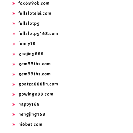
fox689ok.com
fullsloteiei.com
fullslotpg
fullslotpg168.com
funny18
gaojing888
gem99ths.com
gem99ths.com
goatza888fin.com
gowingo88.com
happy168
hengjing168
hi6bet.com