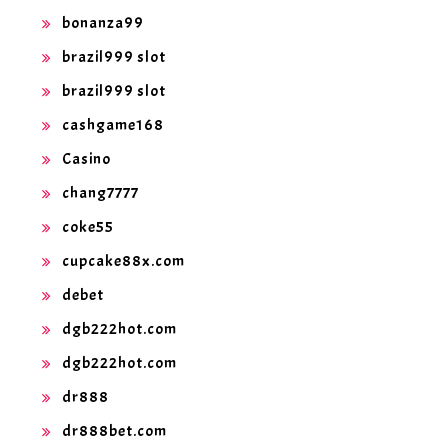
bonanza99
brazil999 slot
brazil999 slot
cashgame168
Casino
chang7777
coke55
cupcake88x.com
debet
dgb222hot.com
dgb222hot.com
dr888
dr888bet.com