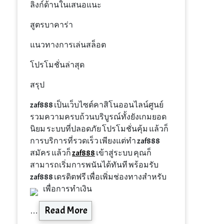
ลิงก์ด้านในเสนอแนะ
สูตรบาคาร่า
แนวทางการเล่นสล็อต
โปรโมชั่นล่าสุด
สรุป
zaf888 เป็นเว็บไซต์คาสิโนออนไลน์ศูนย์
รวมความครบถ้วนบริบูรณ์ทั้งยังเกมยอด
นิยม ระบบที่ปลอดภัย โปรโมชั่นคุ้ม แล้วก็
การบริการที่รวดเร็ว เพียงแต่ทำ zaf888
สมัคร แล้วก็
zaf888
เข้าสู่ระบบ คุณก็
สามารถเริ่มการพนันได้ทันที พร้อมรับ
zaf888 เดรดิตฟรี เพื่อเพิ่มช่องทางสำหรับ
เพื่อการทำเงิน
Read More
…