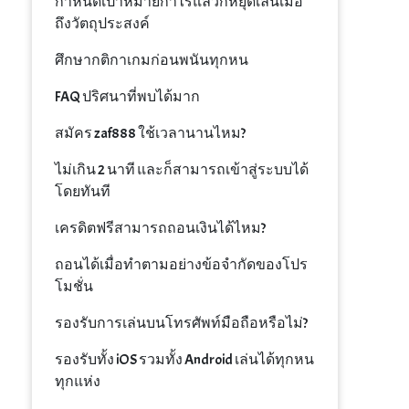
กำหนดเป้าหมายกำไรแล้วก็หยุดเล่นเมื่อ
ถึงวัตถุประสงค์
ศึกษากติกาเกมก่อนพนันทุกหน
FAQ ปริศนาที่พบได้มาก
สมัคร zaf888 ใช้เวลานานไหม?
ไม่เกิน 2 นาที และก็สามารถเข้าสู่ระบบได้
โดยทันที
เครดิตฟรีสามารถถอนเงินได้ไหม?
ถอนได้เมื่อทำตามอย่างข้อจำกัดของโปร
โมชั่น
รองรับการเล่นบนโทรศัพท์มือถือหรือไม่?
รองรับทั้ง iOS รวมทั้ง Android เล่นได้ทุกหน
ทุกแห่ง