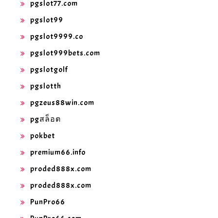
pgslot77.com
pgslot99
pgslot9999.co
pgslot999bets.com
pgslotgolf
pgslotth
pgzeus88win.com
pgสล็อต
pokbet
premium66.info
proded888x.com
proded888x.com
PunPro66