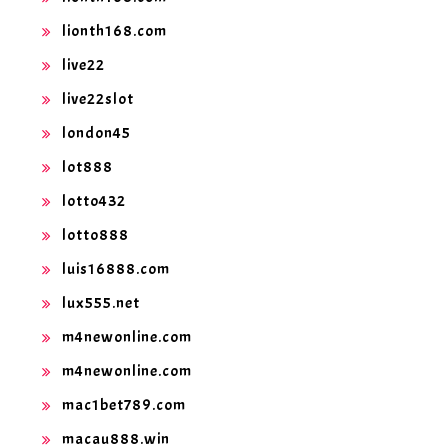
lionth168.com
live22
live22slot
london45
lot888
lotto432
lotto888
luis16888.com
lux555.net
m4newonline.com
m4newonline.com
mac1bet789.com
macau888.win