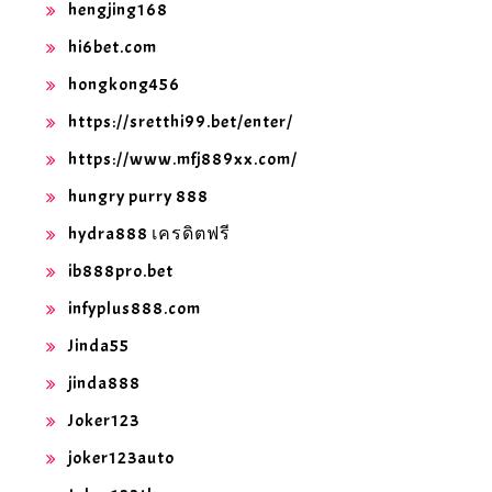
hengjing168
hi6bet.com
hongkong456
https://sretthi99.bet/enter/
https://www.mfj889xx.com/
hungry purry 888
hydra888 เครดิตฟรี
ib888pro.bet
infyplus888.com
Jinda55
jinda888
Joker123
joker123auto