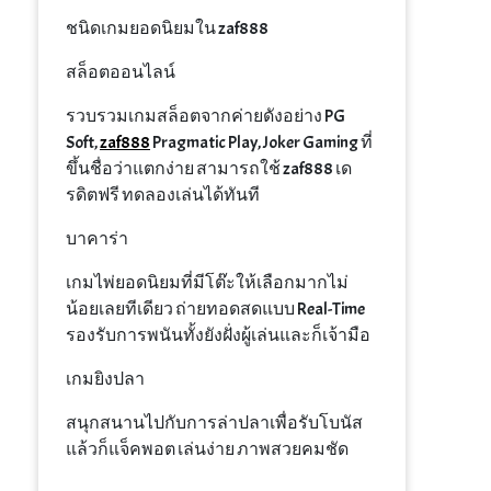
ชนิดเกมยอดนิยมใน zaf888
สล็อตออนไลน์
รวบรวมเกมสล็อตจากค่ายดังอย่าง PG
Soft,
zaf888
Pragmatic Play, Joker Gaming ที่
ขึ้นชื่อว่าแตกง่าย สามารถใช้ zaf888 เด
รดิตฟรี ทดลองเล่นได้ทันที
บาคาร่า
เกมไพ่ยอดนิยมที่มีโต๊ะให้เลือกมากไม่
น้อยเลยทีเดียว ถ่ายทอดสดแบบ Real-Time
รองรับการพนันทั้งยังฝั่งผู้เล่นและก็เจ้ามือ
เกมยิงปลา
สนุกสนานไปกับการล่าปลาเพื่อรับโบนัส
แล้วก็แจ็คพอต เล่นง่าย ภาพสวยคมชัด