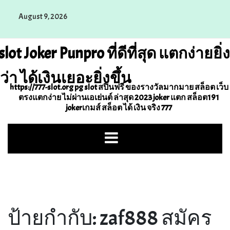
Skip
August 9, 2026
to
content
slot Joker Punpro ที่ดีที่สุด แตกง่ายยิ่ง
ว่า ได้เงินเยอะยิ่งขึ้น
https://777-slot.org pg slot สปินฟรี ของรางวัลมากมาย สล็อต เว็บ
ตรงแตกง่าย ไม่ผ่านเอเย่นต์ ล่าสุด 2023 joker แตก สล็อต191
jokerเกมส์ สล็อต ได้ เงิน จริง 777
ป้ายกำกับ:
zaf888 สมัคร