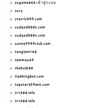
ssgame666 เข้าสู่ระบบ
ssru
starrich99.com
sudyod888s.com
sudyod888s.com
sunny9999club.com
tangtem168
temmax69
thehulk88
tia8kingbet.com
topstar359win.com
tr1688.info
tr1688.info