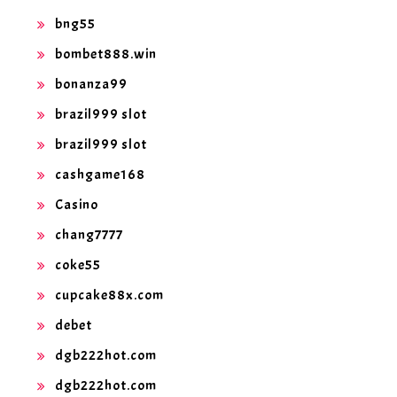
bng55
bombet888.win
bonanza99
brazil999 slot
brazil999 slot
cashgame168
Casino
chang7777
coke55
cupcake88x.com
debet
dgb222hot.com
dgb222hot.com