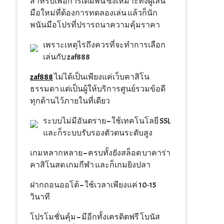
สำหรับเพื่อการเดิมพัน ซึ่งเหมาะทั้งผู้เล่น
มือใหม่ที่ต้องการทดลองเล่น แล้วก็นัก
พนันมือโปรที่ปรารถนาความคุ้มราคา
เพราะเหตุไรถึงควรที่จะทำการเลือก
เล่นกับ zaf888
zaf888
ไม่ได้เป็นเพียงแค่เว็บคาสิโน
ธรรมดา แต่เป็นผู้ให้บริการศูนย์รวมข้อดี
ทุกด้านไว้ภายในที่เดียว
ระบบไม่มีอันตราย – ใช้เทคโนโลยี SSL
และก็ระบบรับรองตัวตนระดับสูง
เกมหลากหลาย – ครบทั้งยังสล็อต บาคาร่า
คาสิโนสด เกมกีฬา และก็เกมยิงปลา
ฝากถอนออโต้ – ใช้เวลาเพียงแค่ 10-15
วินาที
โปรโมชั่นคุ้ม – มีอีกทั้งเครดิตฟรี โบนัส